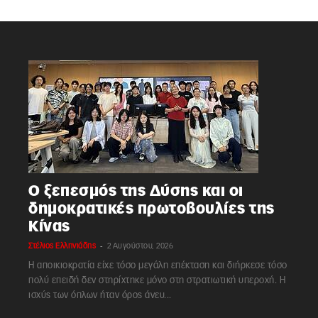
Ο ξεπεσμός της Δύσης και οι
δημοκρατικές πρωτοβουλίες της
Κίνας
-
Στέλιος Ελληνιάδης
2 Αυγούστου, 2026
Η αποικιοκρατία είχε τόσο μεγάλη επέκταση και διήρκεσε τόσο
πολύ επειδή δεν στηρίχτηκε μόνο στη στρατιωτική υπεροχή. Η
ισχύς των όπλων ήταν όρος άνευ...