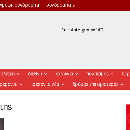
γγραφή συνδρομητή
συνδρομητής
[adrotate group="4"]
ολιτική
διεθνή
κοινωνία
πολιτισμός
περ
αφέροντα
τρέχοντα νέα
δρόμος της αριστεράς
της