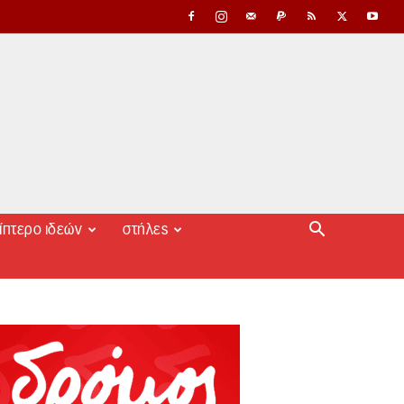
ίπτερο ιδεών
στήλες