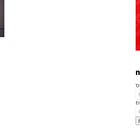
n
Ό
E