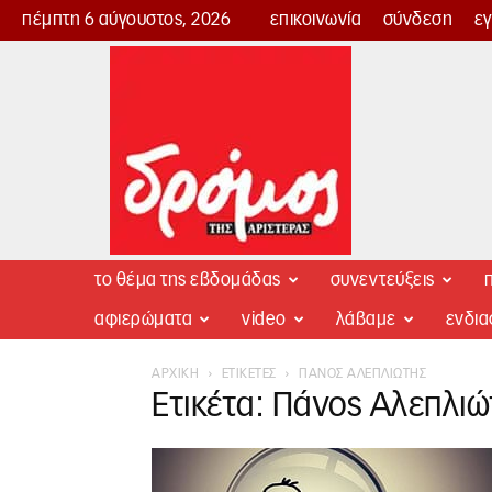
πέμπτη 6 αύγουστος, 2026
επικοινωνία
σύνδεση
ε
Δρόμος
της
Αριστεράς
το θέμα της εβδομάδας
συνεντεύξεις
π
αφιερώματα
video
λάβαμε
ενδι
ΑΡΧΙΚΉ
ΕΤΙΚΈΤΕΣ
ΠΆΝΟΣ ΑΛΕΠΛΙΏΤΗΣ
Ετικέτα: Πάνος Αλεπλιώ