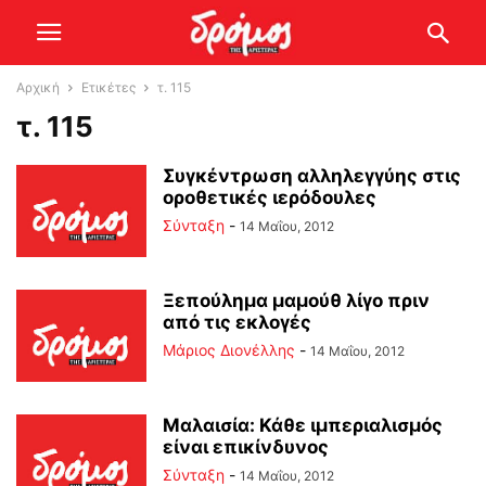
Αρχική
Ετικέτες
τ. 115
τ. 115
Συγκέντρωση αλληλεγγύης στις
οροθετικές ιερόδουλες
Σύνταξη
-
14 Μαΐου, 2012
Ξεπούλημα μαμούθ λίγο πριν
από τις εκλογές
Μάριος Διονέλλης
-
14 Μαΐου, 2012
Μαλαισία: Κάθε ιμπεριαλισμός
είναι επικίνδυνος
Σύνταξη
-
14 Μαΐου, 2012