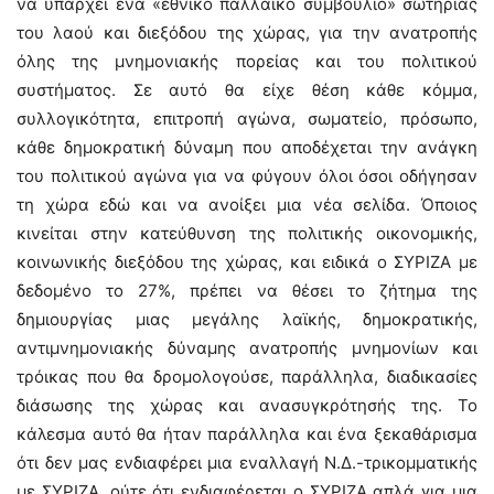
να υπάρχει ένα «εθνικό παλλαϊκό συμβούλιο» σωτηρίας
του λαού και διεξόδου της χώρας, για την ανατροπής
όλης της μνημονιακής πορείας και του πολιτικού
συστήματος. Σε αυτό θα είχε θέση κάθε κόμμα,
συλλογικότητα, επιτροπή αγώνα, σωματείο, πρόσωπο,
κάθε δημοκρατική δύναμη που αποδέχεται την ανάγκη
του πολιτικού αγώνα για να φύγουν όλοι όσοι οδήγησαν
τη χώρα εδώ και να ανοίξει μια νέα σελίδα. Όποιος
κινείται στην κατεύθυνση της πολιτικής οικονομικής,
κοινωνικής διεξόδου της χώρας, και ειδικά ο ΣΥΡΙΖΑ με
δεδομένο το 27%, πρέπει να θέσει το ζήτημα της
δημιουργίας μιας μεγάλης λαϊκής, δημοκρατικής,
αντιμνημονιακής δύναμης ανατροπής μνημονίων και
τρόικας που θα δρομολογούσε, παράλληλα, διαδικασίες
διάσωσης της χώρας και ανασυγκρότησής της. Το
κάλεσμα αυτό θα ήταν παράλληλα και ένα ξεκαθάρισμα
ότι δεν μας ενδιαφέρει μια εναλλαγή Ν.Δ.-τρικομματικής
με ΣΥΡΙΖΑ, ούτε ότι ενδιαφέρεται ο ΣΥΡΙΖΑ απλά για μια