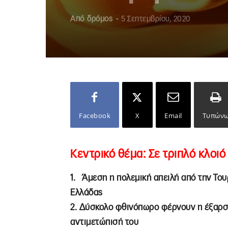
Από
δρόμος
-
5 Σεπτεμβρίου, 2020
Facebook
X
Email
Τυπών
Κεντρικό θέμα:
Σε τριπλό κλοιό
1. Άμεση η πολεμική απειλή από την Του
Ελλάδας
2. Δύσκολο φθινόπωρο φέρνουν η έξαρση 
αντιμετώπισή του