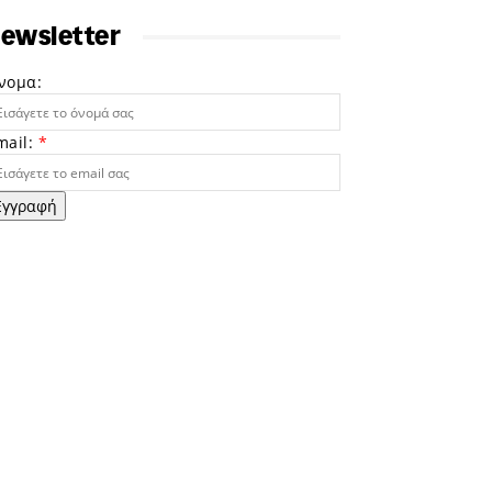
ewsletter
νομα:
mail:
*
Εγγραφή