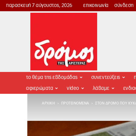
παρασκευή 7 αύγουστος, 2026
επικοινωνία
σύνδεση
Δρόμος
της
Αριστεράς
το θέμα της εβδομάδας
συνεντεύξεις
π
αφιερώματα
video
λάβαμε
ενδι
ΑΡΧΙΚΉ
ΠΡΟΤΕΙΝΌΜΕΝΑ
ΣΤΟΝ ΔΡΌΜΟ ΠΟΥ ΚΥΚΛ