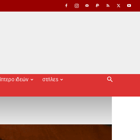
ίπτερο ιδεών
στήλες