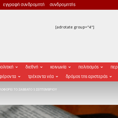
εγγραφή συνδρομητή
συνδρομητής
[adrotate group="4"]
ολιτική
διεθνή
κοινωνία
πολιτισμός
περ
αφέροντα
τρέχοντα νέα
δρόμος της αριστεράς
ΟΦΟΡΕΊ ΤΟ ΣΆΒΒΑΤΟ 5 ΣΕΠΤΕΜΒΡΊΟΥ