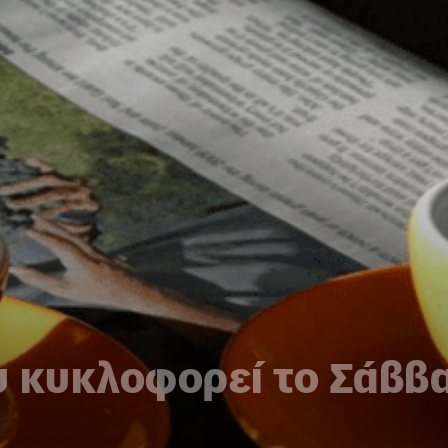
υ κυκλοφορεί το Σάββα