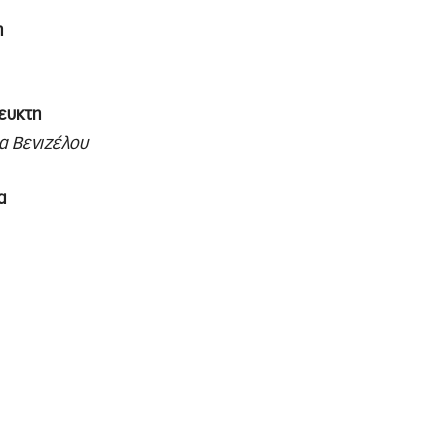
η
ευκτη
α Βενιζέλου
α