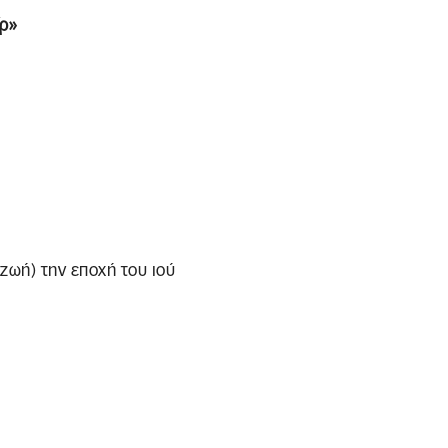
ίρ»
 ζωή) την εποχή του ιού