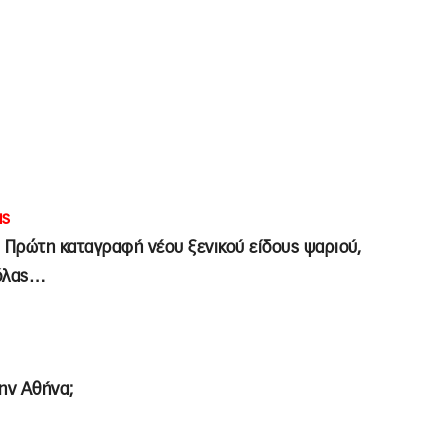
ας
, Πρώτη καταγραφή νέου ξενικού είδους ψαριού,
ιόλας…
την Αθήνα;