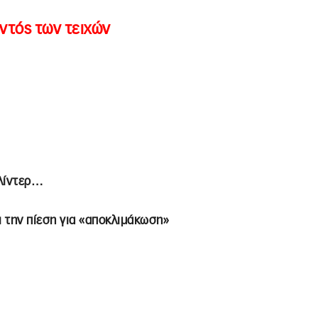
εντός των τειχών
ρλίντερ…
ι την πίεση για «αποκλιμάκωση»