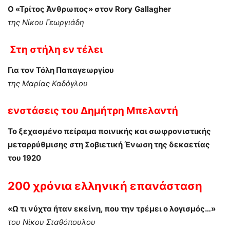
Ο «Τρίτος Άνθρωπος» στον
Rory
Gallagher
της Νίκου Γεωργιάδη
Στη στήλη
εν τέλει
Για τον Τόλη Παπαγεωργίου
της Μαρίας Καδόγλου
ενστάσεις
του
Δημήτρη Μπελαντή
Το ξεχασμένο πείραμα ποινικής και σωφρονιστικής
μεταρρύθμισης στη Σοβιετική Ένωση της δεκαετίας
του 1920
200 χρόνια ελληνική επανάσταση
«Ω τι νύχτα ήταν εκείνη, που την τρέμει ο λογισμός…»
του Νίκου Σταθόπουλου