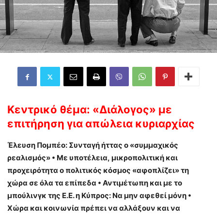
Κεντρικό θέμα:
«Διάλογος» με
επιτήρηση
για απώλεια κυριαρχίας
Έλευση Πομπέο: Συνταγή ήττας ο «συμμαχικός
ρεαλισμός» • Με υποτέλεια,
μικροπολιτική και
προχειρότητα ο πολιτικός κόσμος «αφοπλίζει» τη
χώρα σε
όλα τα επίπεδα • Αντιμέτωπη και με το
μπούλινγκ της Ε.Ε. η Κύπρος: Nα μην
αφεθεί μόνη •
Χώρα και κοινωνία πρέπει να αλλάξουν και να