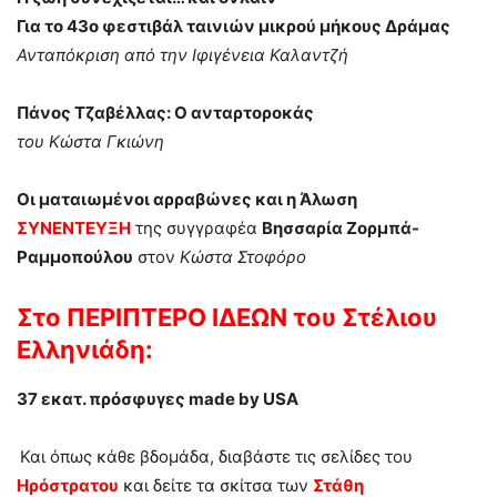
Για το 43ο φεστιβάλ ταινιών μικρού μήκους Δράμας
Ανταπόκριση από την Ιφιγένεια Καλαντζή
Πάνος Τζαβέλλας: Ο ανταρτοροκάς
του Κώστα Γκιώνη
Οι ματαιωμένοι αρραβώνες και η Άλωση
ΣΥΝΕΝΤΕΥΞΗ
της συγγραφέα
Βησσαρία Ζορμπά-
Ραμμοπούλου
στον
Κώστα Στοφόρο
Στο
ΠΕΡΙΠΤΕΡΟ ΙΔΕΩΝ
του Στέλιου
Ελληνιάδη:
37 εκατ. πρόσφυγες made by USA
Και όπως κάθε βδομάδα, διαβάστε τις σελίδες του
Ηρόστρατου
και δείτε τα σκίτσα των
Στάθη