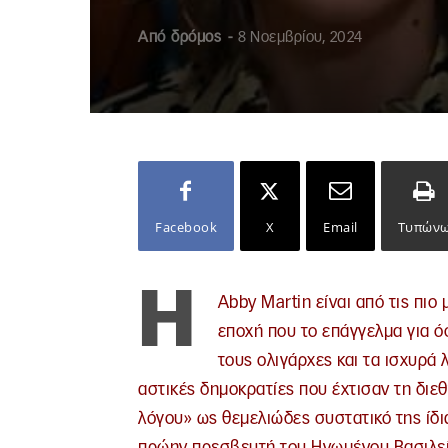
Από
δρόμος
-
8 Νοεμβρίου, 2024
Facebook
X
Email
Τυπών
Η
Abby Martin είναι από τις πιο
εποχή που το επάγγελμα για ό
τους ολιγάρχες και τα ισχυρά 
αστικές δημοκρατίες που έχτισαν τη διε
λόγου» ως θεμελιώδες συστατικό της ίδι
πρώην πρεσβευτή του Ηνωμένου Βασιλεί