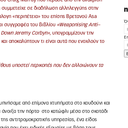
ή συμμετείχε σε διαδήλωση αλληλεγγύης στην
n
νάλογη «περιπέτεια» του επίσης Βρετανού Asa
Ό
και συγγραφέα του βιβλίου
«
Weaponising
Anti
–
Down
Jeremy
Corbyn
»
, υπογραμμίζουν την
E
αι αποκαλύπτουν τι είναι αυτά που ενοχλούν το
έθους υποστεί περικοπές που δεν αλλοιώνουν τα
ξυπνήσαμε από επίμονα χτυπήματα στο κουδούνι και
ι άνοιξα την πόρτα∙ στο κατώφλι μέσα στο σκοτάδι
, της αντιτρομοκρατικής υπηρεσίας, ένα είδος
νία που έχει ειδικές εξουσίες με βάση τους