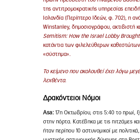
της αντιτρομοκρατικής υπηρεσίας επειδ
Ισλανδία (Περίπτερο Ιδεών, φ. 702), η α
Winstanley, δημοσιογράφου, ακτιβιστή 
Semitism
:
How
the
Israel
Lobby
Brought
κατάντια των φιλελεύθερων καθεστώτων κ
«σύστημα».
Το κείμενο που ακολουθεί έχει λόγω μεγ
λεχθέντα.
Δρακόντειοι Νόμοι
Asa
:
17η Οκτωβρίου, στις 5:40 το πρωί, 
στην πόρτα. Kατέβηκα με τις πιτζάμες κα
ήταν περίπου 10 αστυνομικοί με πολιτικά
μυστικής αστυνομικής δύναμης στη Βρετα