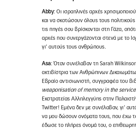
Abby
: Οι ισραηλινές αρχές χρησιμοποιο
και να σκοτώσουν όλους τους πολιτικούς 
τις πηγές σου βρίσκονται στη Γάζα, οπό
αρχές που συνεργάζονται στενά με το Ισ
γι’ αυτούς τους ανθρώπους.
Asa
: Όταν συνέλαβαν τη Sarah Wilkins
ακτιβίστρια των Ανθρώπινων Δικαιωμάτων
Εβραίο αντισιωνιστή, συγγραφέα του βιβ
weaponisation
of
memory
in
the
service
Εκστρατείας Αλληλεγγύης στην Παλαιστί
Twitter! Εμένα δεν με συνέλαβαν, γι’ αυ
να μου δώσουν ονόματα τους, που έχω το
έδωσε το πλήρες όνομά του, ο επιθεωρη