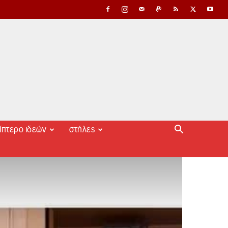
ίπτερο ιδεών
στήλες