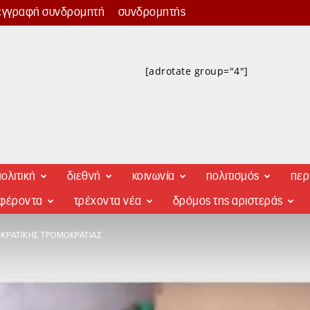
εγγραφή συνδρομητή
συνδρομητής
[adrotate group="4"]
ολιτική
διεθνή
κοινωνία
πολιτισμός
περ
αφέροντα
τρέχοντα νέα
δρόμος της αριστεράς
ΟΚΡΑΤΙΚΉΣ ΤΡΟΜΟΚΡΑΤΊΑΣ