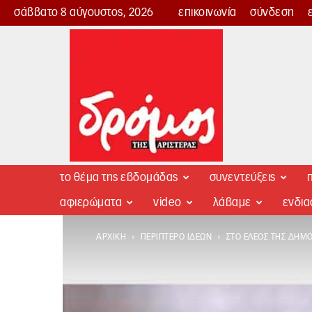
σάββατο 8 αύγουστος, 2026
επικοινωνία
σύνδεση
Δρόμος
της
Αριστεράς
το θέμα της εβδομάδας
συνεντεύξεις
π
αφιερώματα
video
λάβαμε
ενδι
ΑΡΧΙΚΉ
ΠΕΡΊΠΤΕΡΟ ΙΔΕΏΝ
ΣΤΟ ΈΛΕΟΣ ΤΗΣ ΔΗΜ