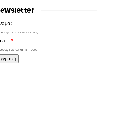
ewsletter
νομα:
mail:
*
Εγγραφή