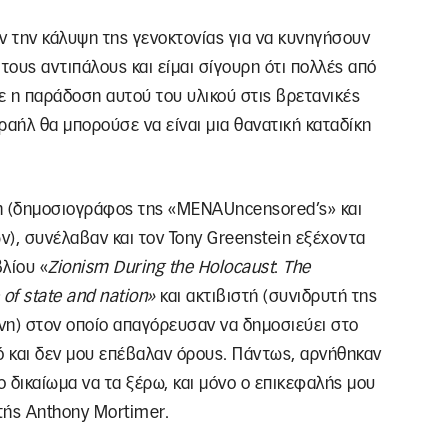
ύν την κάλυψη της γενοκτονίας για να κυνηγήσουν
τους αντιπάλους και είμαι σίγουρη ότι πολλές από
τε η παράδοση αυτού του υλικού στις βρετανικές
ραήλ θα μπορούσε να είναι μια θανατική καταδίκη
on (δημοσιογράφος της «MENAUncensored’s» και
), συνέλαβαν και τον Tony Greenstein εξέχοντα
λίου «
Zionism
During
the
Holocaust
:
The
of
state
and
nation
»
και ακτιβιστή (συνιδρυτή της
νη) στον οποίο απαγόρευσαν να δημοσιεύει στο
τό και δεν μου επέβαλαν όρους. Πάντως, αρνήθηκαν
 δικαίωμα να τα ξέρω, και μόνο ο επικεφαλής μου
τής Anthony Mortimer.