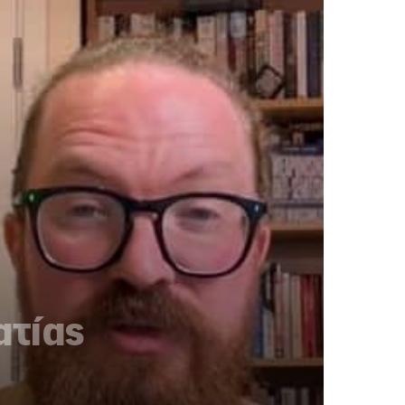
ατίας