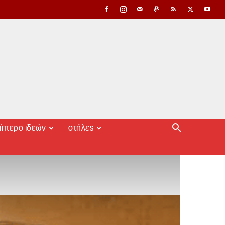
ίπτερο ιδεών
στήλες