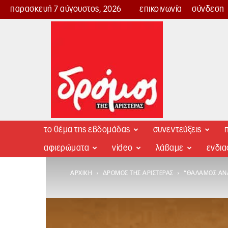
παρασκευή 7 αύγουστος, 2026
επικοινωνία
σύνδεση
Δρόμος
της
Αριστεράς
το θέμα της εβδομάδας
συνεντεύξεις
π
αφιερώματα
video
λάβαμε
ενδι
ΑΡΧΙΚΉ
ΔΡΌΜΟΣ ΤΗΣ ΑΡΙΣΤΕΡΆΣ
“ΘΆΛΑΜΟΣ ΑΝΑ