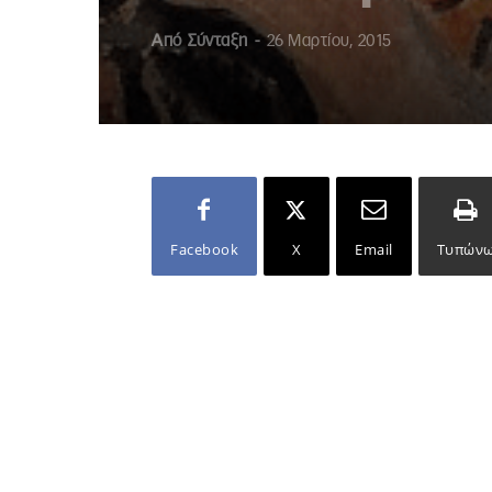
Από
Σύνταξη
-
26 Μαρτίου, 2015
Facebook
X
Email
Τυπών