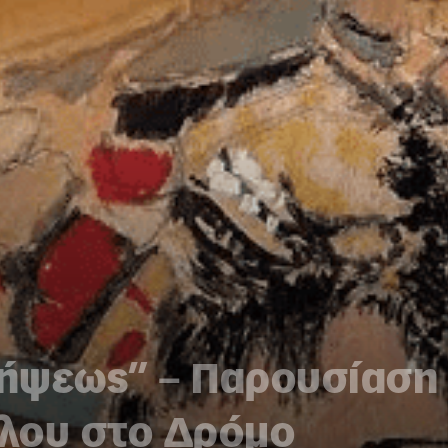
ήψεως” – Παρουσίαση τ
λου στο Δρόμο