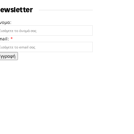
ewsletter
νομα:
mail:
*
Εγγραφή