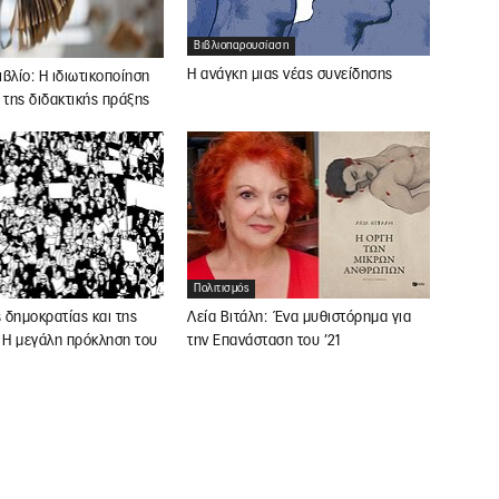
Βιβλιοπαρουσίαση
Η ανάγκη μιας νέας συνείδησης
βλίο: Η ιδιωτικοποίηση
 της διδακτικής πράξης
Πολιτισμός
ς δημοκρατίας και της
Λεία Βιτάλη: Ένα μυθιστόρημα για
 Η μεγάλη πρόκληση του
την Επανάσταση του ’21