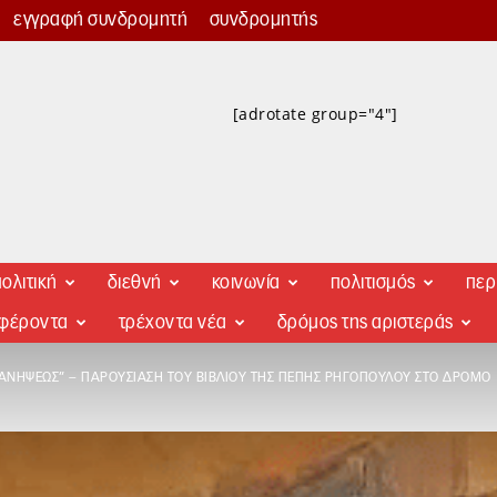
εγγραφή συνδρομητή
συνδρομητής
[adrotate group="4"]
ολιτική
διεθνή
κοινωνία
πολιτισμός
περ
αφέροντα
τρέχοντα νέα
δρόμος της αριστεράς
ΝΉΨΕΩΣ” – ΠΑΡΟΥΣΊΑΣΗ ΤΟΥ ΒΙΒΛΊΟΥ ΤΗΣ ΠΈΠΗΣ ΡΗΓΟΠΟΎΛΟΥ ΣΤΟ ΔΡΌΜΟ