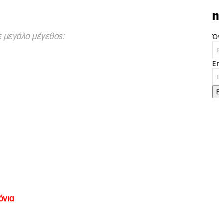
n
Ό
ε μεγάλο μέγεθος:
E
όνια