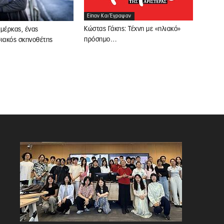
Είπαν Και Έγραψαν
Κώστας Γάκης: Τέχνη με «ηλιακό»
μέρκας, ένας
πρόσημο…
σιακός σκηνοθέτης