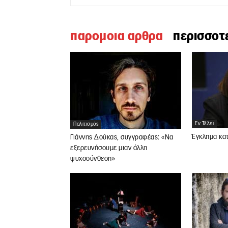
παρομοια αρθρα
περισσοτ
Εν Τέλει
Πολιτισμός
Έγκλημα κατ
Γιάννης Δούκας, συγγραφέας: «Να
εξερευνήσουμε μιαν άλλη
ψυχοσύνθεση»