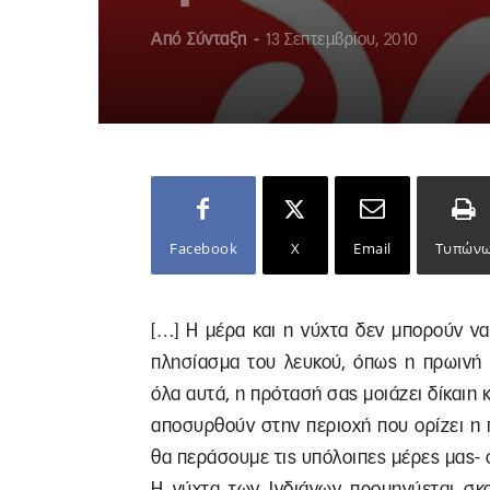
Από
Σύνταξη
-
13 Σεπτεμβρίου, 2010
Facebook
X
Email
Τυπών
[…] Η μέρα και η νύχτα δεν μπορούν ν
πλησίασμα του λευκού, όπως η πρωινή 
όλα αυτά, η πρότασή σας μοιάζει δίκαιη κ
αποσυρθούν στην περιοχή που ορίζει η
θα περάσουμε τις υπόλοιπες μέρες μας- όπ
Η νύχτα των Ινδιάνων προμηνύεται σκο