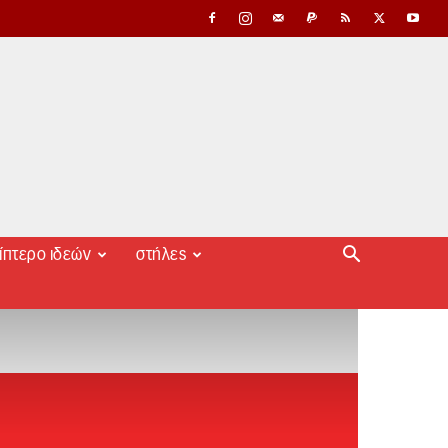
ίπτερο ιδεών
στήλες