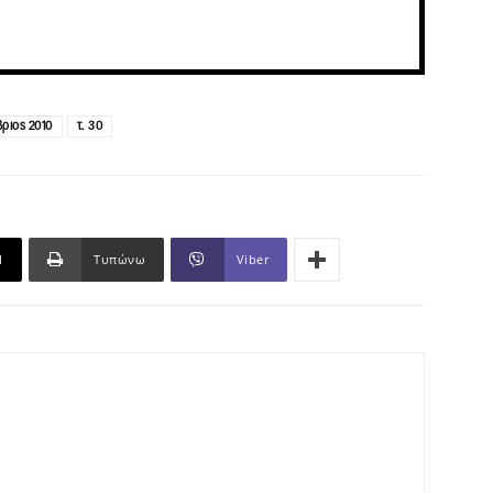
ριος 2010
τ. 30
l
Τυπώνω
Viber