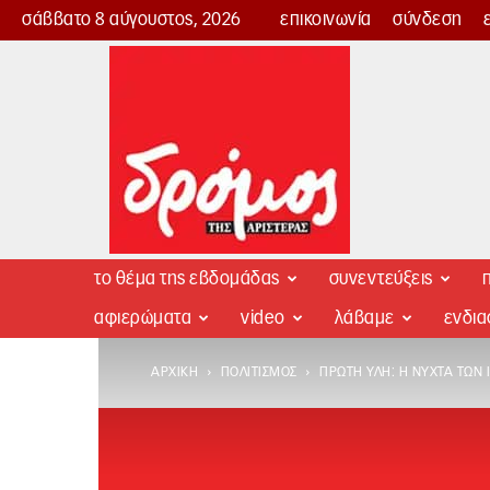
σάββατο 8 αύγουστος, 2026
επικοινωνία
σύνδεση
Δρόμος
της
Αριστεράς
το θέμα της εβδομάδας
συνεντεύξεις
π
αφιερώματα
video
λάβαμε
ενδι
ΑΡΧΙΚΉ
ΠΟΛΙΤΙΣΜΌΣ
ΠΡΏΤΗ ΎΛΗ: Η ΝΎΧΤΑ ΤΩΝ