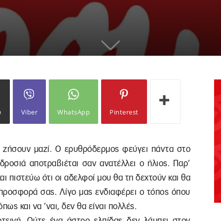
ω
Viber
WhatsApp
Pinterest
α ζήσουν μαζί. Ο ερυθρόδερμος φεύγει πάντα στο
δροσιά αποτραβιέται σαν ανατέλλει ο ήλιος. Παρ’
αι πιστεύω ότι οι αδελφοί μου θα τη δεχτούν και θα
 προσφορά σας. Λίγο μας ενδιαφέρει ο τόπος όπου
ως και να ’ναι, δεν θα είναι πολλές.
τεινή. Ούτε ένα άστρο ελπίδας δεν λάμπει στον