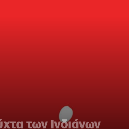
ύχτα των Ινδιάνων