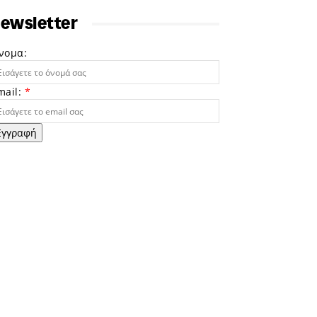
ewsletter
νομα:
mail:
*
Εγγραφή