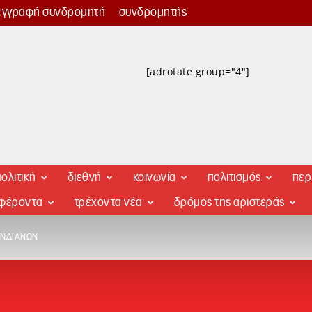
εγγραφή συνδρομητή
συνδρομητής
[adrotate group="4"]
ολιτική
διεθνή
κοινωνία
πολιτισμός
περ
αφέροντα
τρέχοντα νέα
δρόμος της αριστεράς
 ΙΝΔΙΆΝΩΝ