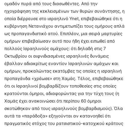
ομαδόν πυρά από τους διασωθέντες. Από την
ηχογράφηση της κεκλεισμένων των θυρών συνάντησης, η
οποία διέρρευσε στο ισραηλινό Ynet, επιβεβαιώθηκε ότι η
κυβέρνηση Νετανιάχου αντιμετωπίζει τους ομήρους απλά
ως προπαγανδιστικό ατού. Επιπλέον, μια σειρά μαρτυρίες
ομήρων επιβεβαίωσαν αυτό που ήδη έχει ειπωθεί από
πολλούς Ισραηλινούς αμάχους: ότι δηλαδή στις 7
Οκτωβρίου οι αιφνιδιασμένες ισραηλινές δυνάμεις
έβαλλαν αδιακρίτως εναντίον Ισραηλινών αμάχων και
ομήρων, προκαλώντας εκατόμβες τις οποίες η ισραηλινή
προπαγάνδα «χρέωσε» στη Χαμάς. Τέλος, επιβεβαιώθηκε
ότι οι Ισραηλινοί βομβαρδίζουν τοποθεσίες στις οποίες
κρατούνται όμηροι, αδιαφορώντας για την τύχη τους (η
Χαμάς έχει ανακοινώσει ότι περίπου 60 όμηροι
σκοτώθηκαν από τους ισραηλινούς βομβαρδισμούς). Όλα
αυτά τα «παράδοξα» εξηγούνται αν κατανοηθεί ότι
πραγματικός στόχος του ρατσιστικού-κατοχικού κράτους