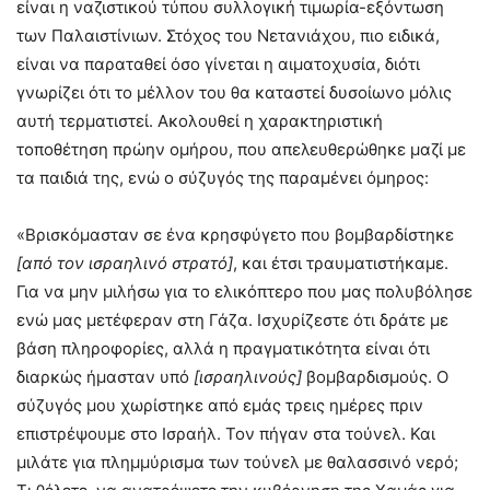
είναι η ναζιστικού τύπου συλλογική τιμωρία-εξόντωση
των Παλαιστίνιων. Στόχος του Νετανιάχου, πιο ειδικά,
είναι να παραταθεί όσο γίνεται η αιματοχυσία, διότι
γνωρίζει ότι το μέλλον του θα καταστεί δυσοίωνο μόλις
αυτή τερματιστεί. Ακολουθεί η χαρακτηριστική
τοποθέτηση πρώην ομήρου, που απελευθερώθηκε μαζί με
τα παιδιά της, ενώ ο σύζυγός της παραμένει όμηρος:
«Βρισκόμασταν σε ένα κρησφύγετο που βομβαρδίστηκε
[από τον ισραηλινό στρατό]
, και έτσι τραυματιστήκαμε.
Για να μην μιλήσω για το ελικόπτερο που μας πολυβόλησε
ενώ μας μετέφεραν στη Γάζα. Ισχυρίζεστε ότι δράτε με
βάση πληροφορίες, αλλά η πραγματικότητα είναι ότι
διαρκώς ήμασταν υπό
[ισραηλινούς]
βομβαρδισμούς. Ο
σύζυγός μου χωρίστηκε από εμάς τρεις ημέρες πριν
επιστρέψουμε στο Ισραήλ. Τον πήγαν στα τούνελ. Και
μιλάτε για πλημμύρισμα των τούνελ με θαλασσινό νερό;