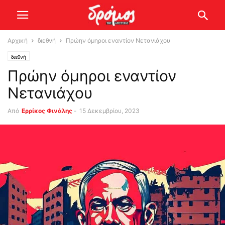
Αρχική
διεθνή
Πρώην όμηροι εναντίον Νετανιάχου
διεθνή
Πρώην όμηροι εναντίον
Νετανιάχου
Από
Ερρίκος Φινάλης
-
15 Δεκεμβρίου, 2023