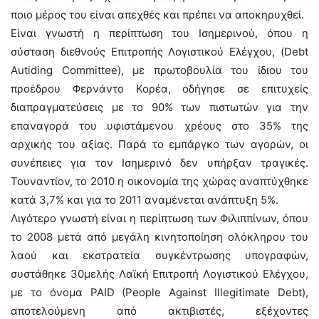
ποιο μέρος του είναι απεχθές και πρέπει να αποκηρυχθεί.
Είναι γνωστή η περίπτωση του Ισημερινού, όπου η
σύσταση διεθνούς Επιτροπής Λογιστικού Ελέγχου, (Debt
Autiding Committee), με πρωτοβουλία του ίδιου του
προέδρου Φερνάντο Κορέα, οδήγησε σε επιτυχείς
διαπραγματεύσεις με το 90% των πιστωτών για την
επαναγορά του υφιστάμενου χρέους στο 35% της
αρχικής του αξίας. Παρά το εμπάργκο των αγορών, οι
συνέπειες για τον Ισημερινό δεν υπήρξαν τραγικές.
Τουναντίον, το 2010 η οικονομία της χώρας αναπτύχθηκε
κατά 3,7% και για το 2011 αναμένεται ανάπτυξη 5%.
Λιγότερο γνωστή είναι η περίπτωση των Φιλιππίνων, όπου
το 2008 μετά από μεγάλη κινητοποίηση ολόκληρου του
λαού και εκστρατεία συγκέντρωσης υπογραφών,
συστάθηκε 30μελής Λαϊκή Επιτροπή Λογιστικού Ελέγχου,
με το όνομα PAID (People Αgainst Illegitimate Debt),
αποτελούμενη από ακτιβιστές, εξέχοντες