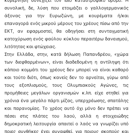
κυβέρνηση συνεχίζει τον ίδιο καταστροφικό δρόμο. Η
συνολική, δε, λύση που ετοιμάζει ο γαλλογερμανικός
άξονας για την Ευρωζώνη, με κουρέματα ή/και
επαναγορά ενός μικρού μέρους του χρέους πίσω από την
ΕΚΤ, αν εφαρμοστεί, θα οδηγήσει στη συνταγματική
κατοχύρωση ενός φαύλου κύκλου περαιτέρω δανεισμού,
λιτότητας και φτώχειας.
Στην Ελλάδα, στην, κατά δήλωση Παπανδρέου, «χώρα
των διεφθαρμένων», είναι διαδεδομένη η αντίληψη ότι
κάποιο κομμάτι του χρέους δεν μπορεί να είναι καθαρό
και τούτο διότι, όπως κανείς δεν το αρνείται, γύρω από
τους εξοπλισμούς, τους Ολυμπιακούς Αγώνες, τις
προμήθειες μεγάλων οργανισμών κ.λπ. είχε στηθεί για
χρόνια ένα μεγάλο πάρτι μίζας, υπερχρέωσης, σπατάλης
και παρανομίας. Το χρέος αυτό όχι μόνο δεν πρέπει να
πέσει στις πλάτες του λαού, αλλά η στοιχειώδης
δημοκρατική λειτουργία απαιτεί ο λαός να γνωρίζει υπό
ποιες συνθήκες έχει συναφθεί, για ποιους σκοπούς και