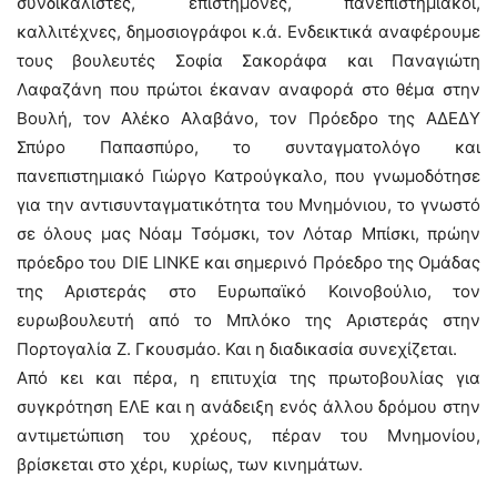
συνδικαλιστές, επιστήμονες, πανεπιστημιακοί,
καλλιτέχνες, δημοσιογράφοι κ.ά. Ενδεικτικά αναφέρουμε
τους βουλευτές Σοφία Σακοράφα και Παναγιώτη
Λαφαζάνη που πρώτοι έκαναν αναφορά στο θέμα στην
Βουλή, τον Αλέκο Αλαβάνο, τον Πρόεδρο της ΑΔΕΔΥ
Σπύρο Παπασπύρο, το συνταγματολόγο και
πανεπιστημιακό Γιώργο Κατρούγκαλο, που γνωμοδότησε
για την αντισυνταγματικότητα του Μνημόνιου, το γνωστό
σε όλους μας Νόαμ Τσόμσκι, τον Λόταρ Μπίσκι, πρώην
πρόεδρο του DIE LINKE και σημερινό Πρόεδρο της Ομάδας
της Αριστεράς στο Ευρωπαϊκό Κοινοβούλιο, τον
ευρωβουλευτή από το Μπλόκο της Αριστεράς στην
Πορτογαλία Ζ. Γκουσμάο. Και η διαδικασία συνεχίζεται.
Από κει και πέρα, η επιτυχία της πρωτοβουλίας για
συγκρότηση ΕΛΕ και η ανάδειξη ενός άλλου δρόμου στην
αντιμετώπιση του χρέους, πέραν του Μνημονίου,
βρίσκεται στο χέρι, κυρίως, των κινημάτων.