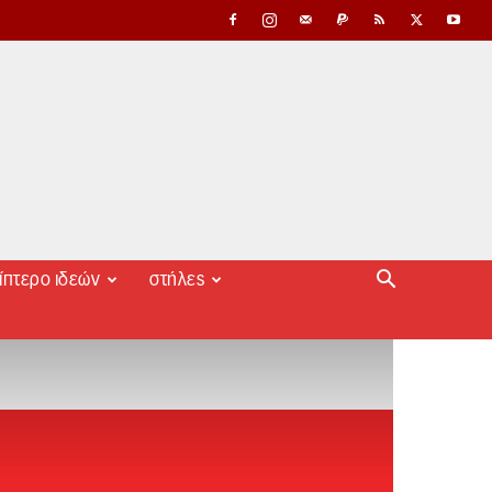
ίπτερο ιδεών
στήλες