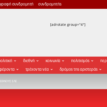
γγραφή συνδρομητή
συνδρομητής
[adrotate group="4"]
ολιτική
διεθνή
κοινωνία
πολιτισμός
περ
αφέροντα
τρέχοντα νέα
δρόμος της αριστεράς
ΙΕΘΝΟΎΣ ΕΛΕ