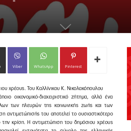
ω
Viber
WhatsApp
Pinterest
ιου χρέους. Του Καλλίνικου Κ. Νικολακόπουλου
οιο οικονομικό-διαχειριστικό ζήτημα, αλλά ένα
λων των πλευρών της κοινωνικής ζωής και των
ση αντιμετώπισής του αποτελεί το ουσιαστικότερο
ό την κρίση. Η αντιμετώπιση του δημόσιου χρέους
απασχολεί εντονότατα το σύνολο της ελληνικής