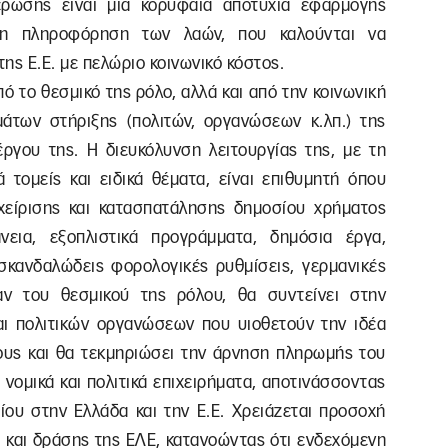
έρωσης είναι μια κορυφαία αποτυχία εφαρμογής
ήρη πληροφόρηση των λαών, που καλούνται να
ς Ε.Ε. με πελώριο κοινωνικό κόστος.
ό το θεσμικό της ρόλο, αλλά και από την κοινωνική
μάτων στήριξης (πολιτών, οργανώσεων κ.λπ.) της
έργου της. Η διευκόλυνση λειτουργίας της, με τη
τομείς και ειδικά θέματα, είναι επιθυμητή όπου
χείρισης και κατασπατάλησης δημοσίου χρήματος
νεια, εξοπλιστικά προγράμματα, δημόσια έργα,
, σκανδαλώδεις φορολογικές ρυθμίσεις, γερμανικές
αν του θεσμικού της ρόλου, θα συντείνει στην
ι πολιτικών οργανώσεων που υιοθετούν την ιδέα
ους και θα τεκμηριώσει την άρνηση πληρωμής του
νομικά και πολιτικά επιχειρήματα, αποτινάσσοντας
ίου στην Ελλάδα και την Ε.Ε. Χρειάζεται προσοχή
 και δράσης της ΕΛΕ, κατανοώντας ότι ενδεχόμενη