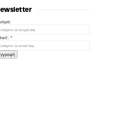
ewsletter
νομα:
mail:
*
Εγγραφή