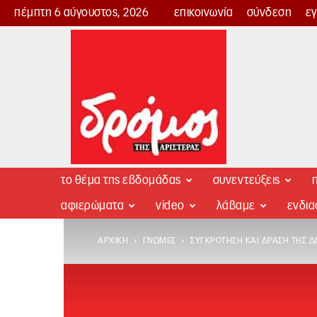
πέμπτη 6 αύγουστος, 2026
επικοινωνία
σύνδεση
ε
Δρόμος
της
Αριστεράς
το θέμα της εβδομάδας
συνεντεύξεις
π
αφιερώματα
video
λάβαμε
ενδι
ΑΡΧΙΚΉ
ΓΝΏΜΕΣ
ΣΥΓΚΡΌΤΗΣΗ ΚΑΙ ΔΡΆΣΗ ΤΗΣ Δ