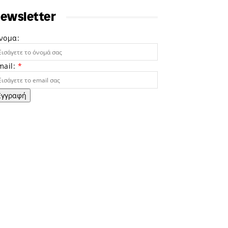
ewsletter
νομα:
mail:
*
Εγγραφή