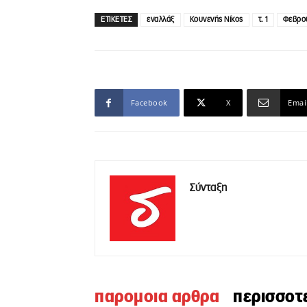
ΕΤΙΚΕΤΕΣ
εναλλάξ
Κουνενής Νίκος
τ. 1
Φεβρου
Facebook
X
Emai
Σύνταξη
παρομοια αρθρα
περισσοτ