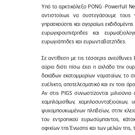
Υπό το αρκτικόλεξο PONG -Powerfull Ne
αντιστοίχως να συστεγάσουμε τους 
γηρασκούσης και αγοραίως εκδιδομένης 
ευρωγκρουπιέρηδες και ευρωαξιολογ
ευρωγιάπηδες και ευρωνταβατζήδες.
Σε αντίθεση με τις τέσσερις ανεύθυνες
αύριο διότι πίσω έχει η αχλάδα την ου
δεκάδων εκατομμυρίων νοματαίων, το σχ
ευέλικτο, αποτελεσματικό και εν τοις όρο
Αν στις PIGS συνωστίζονται μιλιούνια 
χαμηλόμισθων, χαμηλοσυνταξιούχων, υ
ψυχομπουκωμένων πληβείων, στην κλεισ
του εντροπικού ευρωσύμπαντος, κάτοχ
οφικίων της Ένωσης και των μελών της,