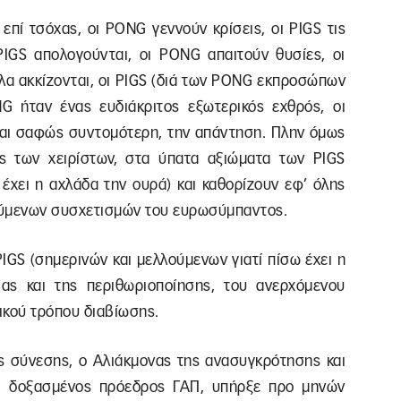
επί τσόχας, οι PONG γεννούν κρίσεις, οι PIGS τις
PIGS απολογούνται, οι PONG απαιτούν θυσίες, οι
λα ακκίζονται, οι PIGS (διά των PONG εκπροσώπων
G ήταν ένας ευδιάκριτος εξωτερικός εχθρός, οι
, και σαφώς συντομότερη, την απάντηση. Πλην όμως
ης των χειρίστων, στα ύπατα αξιώματα των PIGS
 έχει η αχλάδα την ουρά) και καθορίζουν εφ’ όλης
ούμενων συσχετισμών του ευρωσύμπαντος.
GS (σημερινών και μελλούμενων γιατί πίσω έχει η
ας και της περιθωριοποίησης, του ανερχόμενου
ικού τρόπου διαβίωσης.
 σύνεσης, ο Αλιάκμονας της ανασυγκρότησης και
 δοξασμένος πρόεδρος ΓΑΠ, υπήρξε προ μηνών