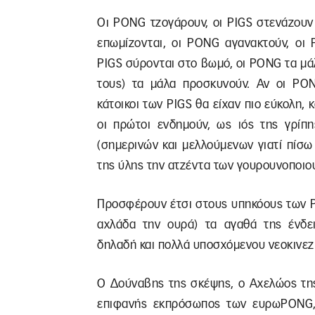
Οι PONG τζογάρουν, οι PIGS στενάζουν 
επωμίζονται, οι PONG αγανακτούν, οι 
PIGS σύρονται στο βωμό, οι PONG τα μά
τους) τα μάλα προσκυνούν. Αν οι PON
κάτοικοι των PIGS θα είχαν πιο εύκολη
οι πρώτοι ενδημούν, ως ιός της γρίπ
(σημερινών και μελλούμενων γιατί πίσω
της ύλης την ατζέντα των γουρουνοποι
Προσφέρουν έτσι στους υπηκόους των PI
αχλάδα την ουρά) τα αγαθά της ένδει
δηλαδή και πολλά υποσχόμενου νεοκινεζ
Ο Δούναβης της σκέψης, ο Αχελώος της
επιφανής εκπρόσωπος των ευρωPONG,