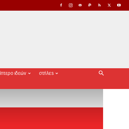
ίπτερο ιδεών
στήλες