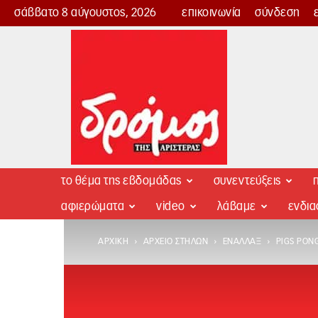
σάββατο 8 αύγουστος, 2026
επικοινωνία
σύνδεση
Δρόμος
της
Αριστεράς
το θέμα της εβδομάδας
συνεντεύξεις
π
αφιερώματα
video
λάβαμε
ενδι
ΑΡΧΙΚΉ
ΑΡΧΕΊΟ ΣΤΗΛΏΝ
ΕΝΑΛΛΆΞ
PIGS PON