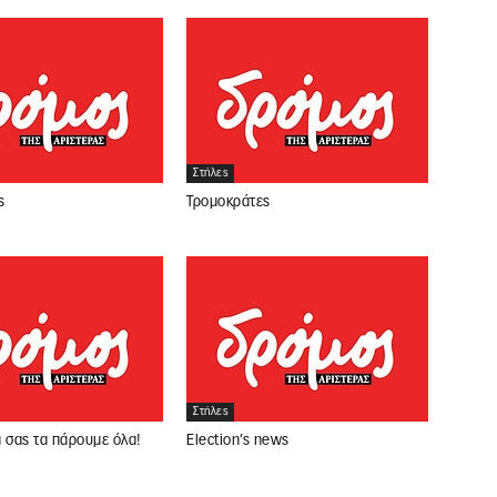
Στήλες
ς
Τρομοκράτες
Στήλες
 σας τα πάρουμε όλα!
Election’s news