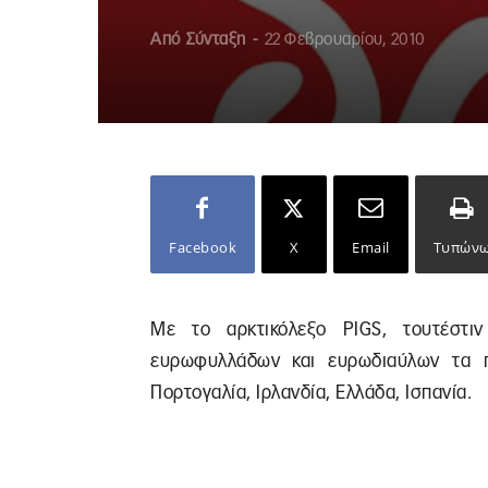
Από
Σύνταξη
-
22 Φεβρουαρίου, 2010
Facebook
X
Email
Τυπών
Με το αρκτικόλεξο PIGS, τουτέστι
ευρωφυλλάδων και ευρωδιαύλων τα π
Πορτογαλία, Ιρλανδία, Ελλάδα, Ισπανία.