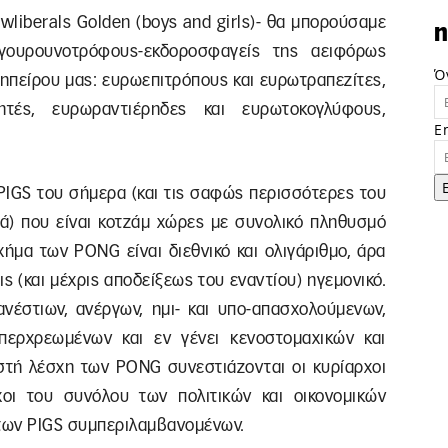
wliberals Golden (boys and girls)- θα μπορούσαμε
n
γουρουνοτρόφους-εκδοροσφαγείς της αειφόρως
Ό
ηπείρου μας: ευρωεπιτρόπους και ευρωτραπεζίτες,
ητές, ευρωραντιέρηδες και ευρωτοκογλύφους,
E
 PIGS του σήμερα (και τις σαφώς περισσότερες του
ρά) που είναι κοτζάμ χώρες με συνολικό πληθυσμό
ήμα των PONG είναι διεθνικό και ολιγάριθμο, άρα
ις (και μέχρις αποδείξεως του εναντίου) ηγεμονικό.
ανέστιων, ανέργων, ημι- και υπο-απασχολούμενων,
περχρεωμένων και εν γένει κενοστομαχικών και
τή λέσχη των PONG συνεστιάζονται οι κυρίαρχοι
οι του συνόλου των πολιτικών και οικονομικών
 των PIGS συμπεριλαμβανομένων.