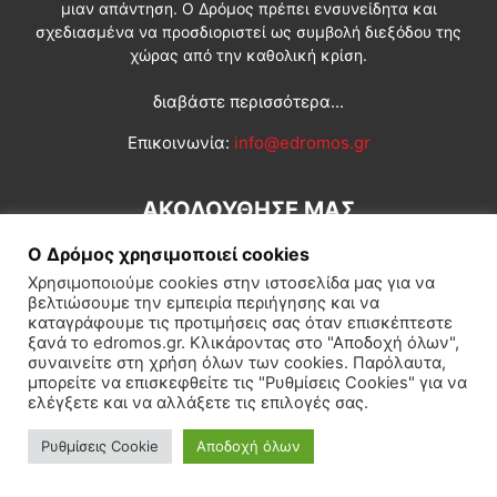
μιαν απάντηση. Ο Δρόμος πρέπει ενσυνείδητα και
σχεδιασμένα να προσδιοριστεί ως συμβολή διεξόδου της
χώρας από την καθολική κρίση.
διαβάστε περισσότερα...
Επικοινωνία:
info@edromos.gr
ΑΚΟΛΟΥΘΗΣΕ ΜΑΣ
Ο Δρόμος χρησιμοποιεί cookies
Χρησιμοποιούμε cookies στην ιστοσελίδα μας για να
βελτιώσουμε την εμπειρία περιήγησης και να
καταγράφουμε τις προτιμήσεις σας όταν επισκέπτεστε
ξανά το edromos.gr. Κλικάροντας στο "Αποδοχή όλων",
συναινείτε στη χρήση όλων των cookies. Παρόλαυτα,
Εγγραφή συνδρομητή
Πολιτική
Διεθνή
Κοινωνία
μπορείτε να επισκεφθείτε τις "Ρυθμίσεις Cookies" για να
ελέγξετε και να αλλάξετε τις επιλογές σας.
Πολιτισμός
Αφιερώματα
Ρυθμίσεις Cookie
Αποδοχή όλων
© Δρόμος της Αριστεράς