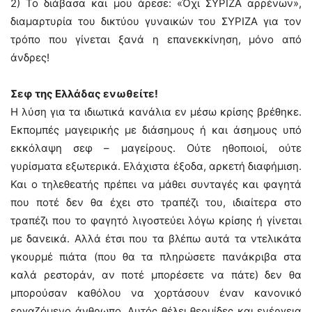
2) Το διάβασα και μου άρεσε: «Όχι ΣΥΡΙΖΑ αρρένων»,
διαμαρτυρία του δικτύου γυναικών του ΣΥΡΙΖΑ για τον
τρόπο που γίνεται ξανά η επανεκκίνηση, μόνο από
άνδρες!
Σεφ της Ελλάδας ενωθείτε!
Η λύση για τα ιδιωτικά κανάλια εν μέσω κρίσης βρέθηκε.
Εκπομπές μαγειρικής με διάσημους ή και άσημους υπό
εκκόλαψη σεφ – μαγείρους. Ούτε ηθοποιοί, ούτε
γυρίσματα εξωτερικά. Ελάχιστα έξοδα, αρκετή διαφήμιση.
Και ο τηλεθεατής πρέπει να μάθει συνταγές και φαγητά
που ποτέ δεν θα έχει στο τραπέζι του, ιδιαίτερα στο
τραπέζι που το φαγητό λιγοστεύει λόγω κρίσης ή γίνεται
με δανεικά. Αλλά έτσι που τα βλέπω αυτά τα ντελικάτα
γκουρμέ πιάτα (που θα τα πληρώσετε πανάκριβα στα
καλά ρεστοράν, αν ποτέ μπορέσετε να πάτε) δεν θα
μπορούσαν καθόλου να χορτάσουν έναν κανονικό
εργαζόμενο άνθρωπο. Αυτός θέλει θερμίδες και ενέργεια