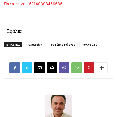
Παλαιστίνη-152149308469535
Σχόλια
ΕΤΙΚΕΤΕΣ
Παλαιστίνη
Τζαφέρης Γιώργος
Φύλλο 282