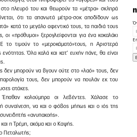
ι στο πλευρό του και θεωρούν τα «μέτρα» σκληρά
n
ίνεται, ότι τα απανωτά μέτρα-σοκ αποδίδουν ως
Ό
ατά» κατά το μεγάλο αφεντικό τους, τα παιδιά τους
, οι «πρόθυμοι» ξερογλείφονται για ένα κοκαλάκι
E
Ε το τιμούν το «μεροκάματό»τους, η Αριστερά
 ενότητας. Όλα καλά και κατ’ ευχήν πάνε, θα είναι
ις.
ως δεν μπορούν να βγουν ούτε στο «λαό» τους, δεν
παρολογία τους, δεν μπορούν να πουλάν εκ του
υσες ατάκες.
». Έπαθαν κολούμπρα οι λεβέντες. Χάλασε το
κή συναίνεση, να και ο φόβος μήπως και ο ιός της
 συνειδητής «ανυπακοής».
 και η Τρέμη, ακόμα και ο Καψής.
 ο Πεταλωτής;