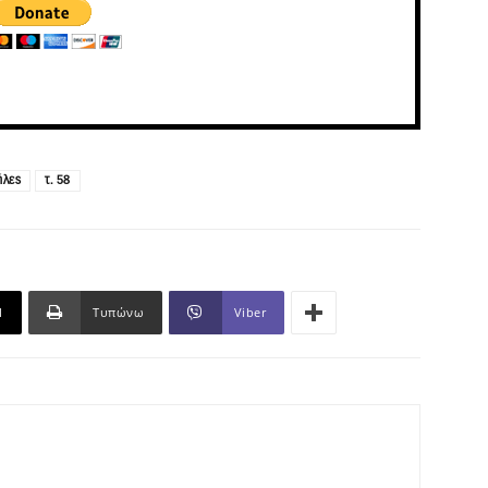
ήλες
τ. 58
l
Τυπώνω
Viber