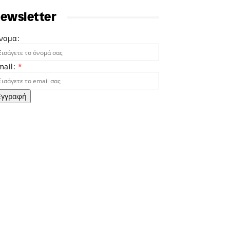
ewsletter
νομα:
mail:
*
Εγγραφή