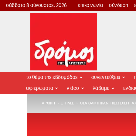
σάββατο 8 αύγουστος, 2026
επικοινωνία
σύνδεση
Δρόμος
της
Αριστεράς
το θέμα της εβδομάδας
συνεντεύξεις
π
αφιερώματα
video
λάβαμε
ενδι
ΑΡΧΙΚΉ
ΣΤΉΛΕΣ
ΌΣΑ ΘΆΦΤΗΚΑΝ: ΠΊΣΩ ΈΧΕΙ Η 