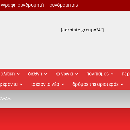
εγγραφή συνδρομητή
συνδρομητής
[adrotate group="4"]
ολιτική
διεθνή
κοινωνία
πολιτισμός
περ
αφέροντα
τρέχοντα νέα
δρόμος της αριστεράς
ΑΧΛΆΔΑ…