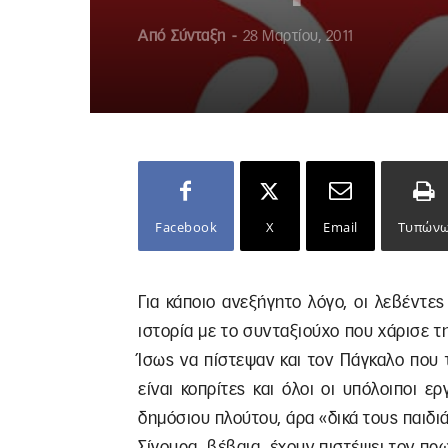
Από
Σύνταξη
-
28 Μαρτίου, 2011
Facebook
X
Email
Τυπών
Για κάποιο ανεξήγητο λόγο, οι λεβέντε
ιστορία με το συνταξιούχο που χάρισε τ
Ίσως να πίστεψαν και τον Πάγκαλο που 
είναι κοπρίτες και όλοι οι υπόλοιποι 
δημόσιου πλούτου, άρα «δικά τους παιδιά
Σίγουρα, βέβαια, έχουν πιστέψει τον πρ