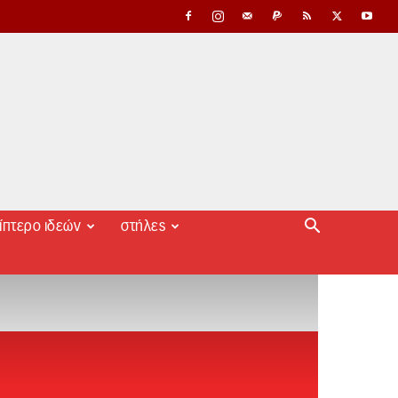
ίπτερο ιδεών
στήλες