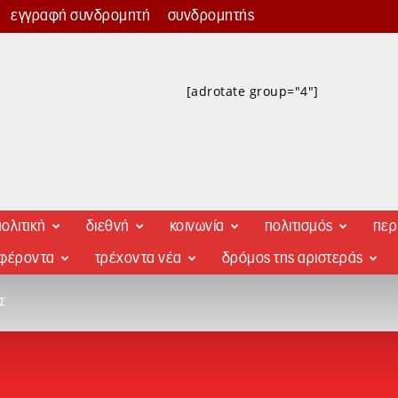
εγγραφή συνδρομητή
συνδρομητής
[adrotate group="4"]
ολιτική
διεθνή
κοινωνία
πολιτισμός
περ
αφέροντα
τρέχοντα νέα
δρόμος της αριστεράς
Σ