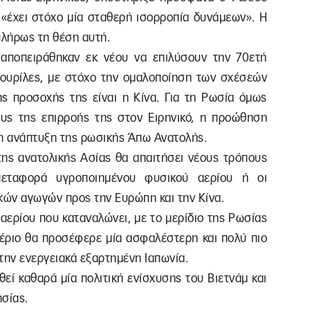
«έχει στόχο μία σταθερή ισορροπία δυνάμεων». Η
λήρως τη θέση αυτή.
 αποπειράθηκαν εκ νέου να επιλύσουν την 70ετή
Κουρίλες, με στόχο την ομαλοποίηση των σχέσεών
της προσοχής της είναι η Κίνα. Για τη Ρωσία όμως
υς της επιρροής της στον Ειρηνικό, η προώθηση
 η ανάπτυξη της ρωσικής Άπω Ανατολής.
της ανατολικής Ασίας θα απαιτήσει νέους τρόπους
εταφορά υγροποιημένου φυσικού αερίου ή οι
κών αγωγών προς την Ευρώπη και την Κίνα.
 αερίου που καταναλώνει, με το μερίδιο της Ρωσίας
αέριο θα προσέφερε μία ασφαλέστερη και πολύ πιο
ην ενεργειακά εξαρτημένη Ιαπωνία.
εί καθαρά μία πολιτική ενίσχυσης του Βιετνάμ και
σίας.