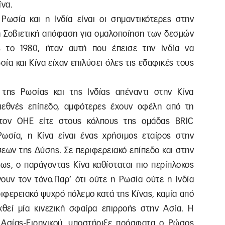
ίνα.
Ρωσία και η Ινδία είναι οι σημαντικότερες στην
 η Σοβιετική απόφαση για ομαλοποίηση των δεσμών
ς το 1980, ήταν αυτή που έπεισε την Ινδία να
ία και Κίνα είχαν επιλύσει όλες τις εδαφικές τους
 της Ρωσίας και της Ινδίας απέναντι στην Κίνα
διεθνές επίπεδο, αμφότερες έχουν οφέλη από τη
στον ΟΗΕ είτε στους κόλπους της ομάδας BRIC
η Ρωσία, η Κίνα είναι ένας χρήσιμος εταίρος στην
εων της Δύσης. Σε περιφερειακό επίπεδο και στην
μως, ο παράγοντας Κίνα καθίσταται πιο περίπλοκος
νουν τον τόνο.Παρ’ ότι ούτε η Ρωσία ούτε η Ινδία
ιφερειακό ψυχρό πόλεμο κατά της Κίνας, καμία από
εχθεί μία κινεζική σφαίρα επιρροής στην Ασία. Η
 Ασίας-Ειρηνικού, υποστήριξε πρόσφατα ο Ρώσος