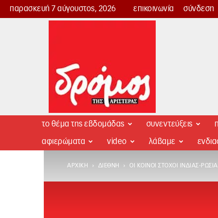
παρασκευή 7 αύγουστος, 2026
επικοινωνία
σύνδεση
Δρόμος
της
Αριστεράς
το θέμα της εβδομάδας
συνεντεύξεις
π
αφιερώματα
video
λάβαμε
ενδι
ΑΡΧΙΚΉ
ΔΙΕΘΝΉ
ΟΙ ΚΟΙΝΟΊ ΣΤΌΧΟΙ ΙΝΔΊΑΣ-ΡΩΣΊΑ