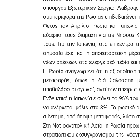
υπουργός Εξωτερικών Σεργκέι Λαβρόφ, 
συμπεριφορά της Ρωσίας επιβεβαιώνει π
Φέτος τον Απρίλιο, Ρωσία και Ιαπωνία
εδαφική τους διαμάχη για τις Νήσους 
τους. Για την Ιαπωνία, στο επίκεντρο 
σημασία έχει και η αποκατάσταση μέρο
νέων σχέσεων στο ενεργειακό πεδίο και
Η Ρωσία αναγνωρίζει ότι η αξιοποίηση 
μεταφοράς, όπως η διά θαλάσσης μ
υποθαλάσσιοι αγωγοί, αντί των ηπειρωτι
Ενδεικτικά η Ιαπωνία εισάγει το 96% του
να ανέρχεται μόλις στο 8%. Το ρωσικό 
σύντομη, από άποψη μεταφοράς, λύση στ
Στη Νοτιοανατολική Ασία, η Ρωσία προωθ
στρατιωτικού εκσυγχρονισμού της Ινδονη