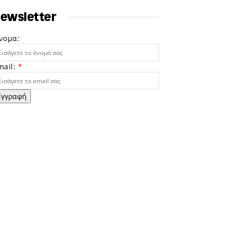
ewsletter
νομα:
mail:
*
Εγγραφή