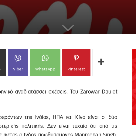
ω
Viber
WhatsApp
Pinterest
ρηνικό αναδιατάσσει σχέσεις. Του Zarowar Daulet
ερόντων της Ινδίας, ΗΠΑ και Κίνα είναι οι δύο
τερικής πολιτικής. Δεν είναι τυχαίο ότι από τις
σε φέτος ο Ινδός πρωθυπουργός Manmohan Singh,