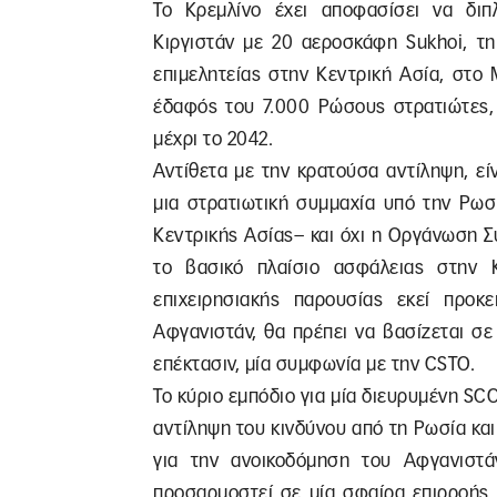
Το Κρεμλίνο έχει αποφασίσει να διπλ
Κιργιστάν με 20 αεροσκάφη Sukhoi, τη
επιμελητείας στην Κεντρική Ασία, στο 
έδαφός του 7.000 Ρώσους στρατιώτες, 
μέχρι το 2042.
Αντίθετα με την κρατούσα αντίληψη, ε
μια στρατιωτική συμμαχία υπό την Ρωσ
Κεντρικής Ασίας– και όχι η Οργάνωση Σ
το βασικό πλαίσιο ασφάλειας στην Κ
επιχειρησιακής παρουσίας εκεί προκ
Αφγανιστάν, θα πρέπει να βασίζεται σε
επέκτασιν, μία συμφωνία με την CSTO.
Το κύριο εμπόδιο για μία διευρυμένη SCO
αντίληψη του κινδύνου από τη Ρωσία και 
για την ανοικοδόμηση του Αφγανιστ
προσαρμοστεί σε μία σφαίρα επιρροής 