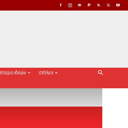
ίπτερο ιδεών
στήλες