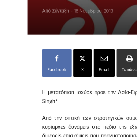
Από
Σύνταξη
-
18 Νοεμβρίου, 2013
Facebook
X
Email
Τυπών
Η μετατόπιση ισχύος προς την Ασία-Ει
Singh*
Από την οπτική των στρατηγικών συμφ
κυρίαρχες δυνάμεις στο πεδίο της εξω
διμερείς επισκέψεις που πραγματοποίη