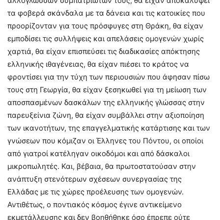
αλλόγλωσσων συμπατριωτών τους, θα είχαν αποκαλύψει
τα φοβερά σκάνδαλα με τα δάνεια και τις κατοικίες που
προορίζονταν για τους πρόσφυγες στη Θράκη, θα είχαν
εμποδίσει τις συλλήψεις και απελάσεις ομογενών χωρίς
χαρτιά, θα είχαν επισπεύσει τις διαδικασίες απόκτησης
ελληνικής ιθαγένειας, θα είχαν πιέσει το κράτος να
φροντίσει για την τύχη των περιουσιών που άφησαν πίσω
τους στη Γεωργία, θα είχαν ξεσηκωθεί για τη μείωση των
αποσπασμένων δασκάλων της ελληνικής γλώσσας στην
παρευξείνια ζώνη, θα είχαν συμβάλλει στην αξιοποίηση
των ικανοτήτων, της επαγγελματικής κατάρτισης και των
γνώσεων που κόμιζαν οι Έλληνες του Πόντου, οι οποίοι
από γιατροί κατέληγαν οικοδόμοι και από δάσκαλοι
μικροπωλητές. Και, βέβαια, θα πρωτοστατούσαν στην
ανάπτυξη στενότερων σχέσεων συνεργασίας της
Ελλάδας με τις χώρες προέλευσης των ομογενών.
Αντιθέτως, ο ποντιακός κόσμος έγινε αντικείμενο
εκμετάλλευσης και δεν βοηθήθηκε όσο έπρεπε ούτε