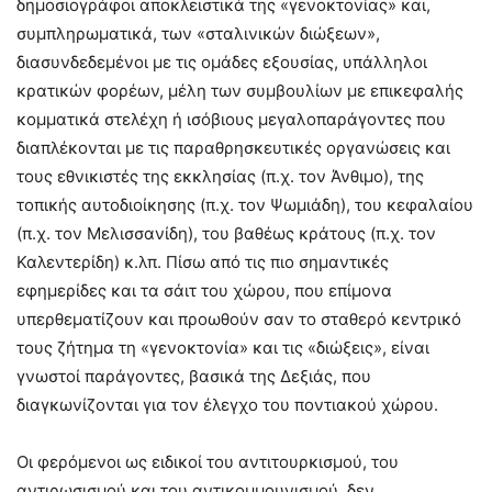
δημοσιογράφοι αποκλειστικά της «γενοκτονίας» και,
συμπληρωματικά, των «σταλινικών διώξεων»,
διασυνδεδεμένοι με τις ομάδες εξουσίας, υπάλληλοι
κρατικών φορέων, μέλη των συμβουλίων με επικεφαλής
κομματικά στελέχη ή ισόβιους μεγαλοπαράγοντες που
διαπλέκονται με τις παραθρησκευτικές οργανώσεις και
τους εθνικιστές της εκκλησίας (π.χ. τον Άνθιμο), της
τοπικής αυτοδιοίκησης (π.χ. τον Ψωμιάδη), του κεφαλαίου
(π.χ. τον Μελισσανίδη), του βαθέως κράτους (π.χ. τον
Καλεντερίδη) κ.λπ. Πίσω από τις πιο σημαντικές
εφημερίδες και τα σάιτ του χώρου, που επίμονα
υπερθεματίζουν και προωθούν σαν το σταθερό κεντρικό
τους ζήτημα τη «γενοκτονία» και τις «διώξεις», είναι
γνωστοί παράγοντες, βασικά της Δεξιάς, που
διαγκωνίζονται για τον έλεγχο του ποντιακού χώρου.
Οι φερόμενοι ως ειδικοί του αντιτουρκισμού, του
αντιρωσισμού και του αντικομμουνισμού, δεν