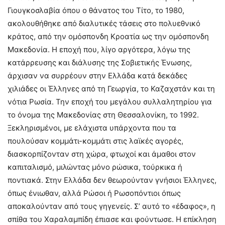
Γιουγκοσλαβία όπου ο θάνατος του Τίτο, το 1980,
ακολουθήθηκε από διαλυτικές τάσεις στο πολυεθνικό
κράτος, από την ομόσπονδη Κροατία ως την ομόσπονδη
Μακεδονία. Η εποχή που, λίγο αργότερα, λόγω της
κατάρρευσης και διάλυσης της Σοβιετικής Ένωσης,
άρχισαν να συρρέουν στην Ελλάδα κατά δεκάδες
χιλιάδες οι Έλληνες από τη Γεωργία, το Καζαχστάν και τη
νότια Ρωσία. Την εποχή του μεγάλου συλλαλητηρίου για
το όνομα της Μακεδονίας στη Θεσσαλονίκη, το 1992.
Ξεκληρισμένοι, με ελάχιστα υπάρχοντα που τα
πουλούσαν κομμάτι-κομμάτι στις λαϊκές αγορές,
διασκορπίζονταν στη χώρα, φτωχοί και άμαθοι στον
καπιταλισμό, μιλώντας μόνο ρώσικα, τούρκικα ή
ποντιακά. Στην Ελλάδα δεν θεωρούνταν γνήσιοι Έλληνες,
όπως ένιωθαν, αλλά Ρώσοι ή Ρωσοπόντιοι όπως
αποκαλούνταν από τους γηγενείς. Σ’ αυτό το «έδαφος», η
σπίθα του Χαραλαμπίδη έπιασε και φούντωσε. Η επίκληση