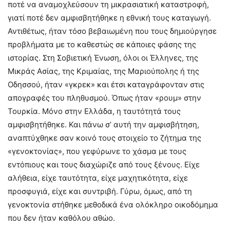
ποτέ να αναμοχλεύσουν τη μικρασιατική καταστροφή,
γιατί ποτέ δεν αμφισβητήθηκε η εθνική τους καταγωγή.
Αντιθέτως, ήταν τόσο βεβαιωμένη που τους δημιούργησε
προβλήματα με το καθεστώς σε κάποιες φάσης της
ιστορίας. Στη Σοβιετική Ένωση, όλοι οι Έλληνες, της
Μικράς Ασίας, της Κριμαίας, της Μαριούπολης ή της
Οδησσού, ήταν «γκρεκ» και έτσι καταγράφονταν στις
απογραφές του πληθυσμού. Όπως ήταν «ρουμ» στην
Τουρκία. Μόνο στην Ελλάδα, η ταυτότητά τους
αμφισβητήθηκε. Και πάνω σ’ αυτή την αμφισβήτηση,
αναπτύχθηκε σαν κοινό τους στοιχείο το ζήτημα της
«γενοκτονίας», που γεφύρωνε το χάσμα με τους
εντόπιους και τους διαχώριζε από τους ξένους. Είχε
αλήθεια, είχε ταυτότητα, είχε μαχητικότητα, είχε
προσφυγιά, είχε και συντριβή. Γύρω, όμως, από τη
γενοκτονία στήθηκε μεθοδικά ένα ολόκληρο οικοδόμημα
που δεν ήταν καθόλου αθώο.