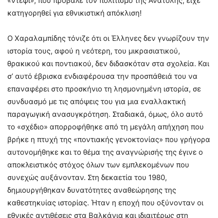
«ντέφι», που πρόβαλε τον πολιτισμό της Ανατολής, είχε
κατηγορηθεί για εθνικιστική απόκλιση!
Ο Χαραλαμπίδης τόνιζε ότι οι Έλληνες δεν γνωρίζουν την
ιστορία τους, αφού η νεότερη, του μικρασιατικού,
θρακικού και ποντιακού, δεν διδασκόταν στα σχολεία. Και
σ’ αυτό έβρισκα ενδιαφέρουσα την προσπάθειά του να
επαναφέρει στο προσκήνιο τη λησμονημένη ιστορία, σε
συνδυασμό με τις απόψεις του για μια εναλλακτική
παραγωγική ανασυγκρότηση. Σταδιακά, όμως, όλο αυτό
το «σχέδιο» απορροφήθηκε από τη μεγάλη απήχηση που
βρήκε η πτυχή της «ποντιακής γενοκτονίας» που γρήγορα
αυτονομήθηκε και το θέμα της αναγνώρισής της έγινε ο
αποκλειστικός στόχος όλων των εμπλεκομένων που
συνεχώς αυξάνονταν. Στη δεκαετία του 1980,
δημιουργήθηκαν δυνατότητες αναθεώρησης της
καθεστηκυίας ιστορίας. Ήταν η εποχή που οξύνονταν οι
εθνικές αντιθέσεις στα Βαλκάνια και ιδιαιτέρως στη