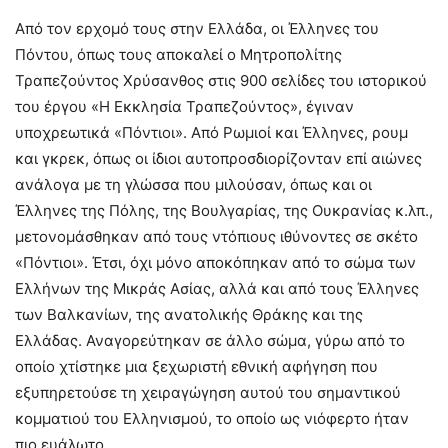
Από τον ερχομό τους στην Ελλάδα, οι Έλληνες του
Πόντου, όπως τους αποκαλεί ο Μητροπολίτης
Τραπεζούντος Χρύσανθος στις 900 σελίδες του ιστορικού
του έργου «Η Εκκλησία Τραπεζούντος», έγιναν
υποχρεωτικά «Πόντιοι». Από Ρωμιοί και Έλληνες, ρουμ
και γκρεκ, όπως οι ίδιοι αυτοπροσδιορίζονταν επί αιώνες
ανάλογα με τη γλώσσα που μιλούσαν, όπως και οι
Έλληνες της Πόλης, της Βουλγαρίας, της Ουκρανίας κ.λπ.,
μετονομάσθηκαν από τους ντόπιους ιθύνοντες σε σκέτο
«Πόντιοι». Έτσι, όχι μόνο αποκόπηκαν από το σώμα των
Ελλήνων της Μικράς Ασίας, αλλά και από τους Έλληνες
των Βαλκανίων, της ανατολικής Θράκης και της
Ελλάδας. Αναγορεύτηκαν σε άλλο σώμα, γύρω από το
οποίο χτίστηκε μια ξεχωριστή εθνική αφήγηση που
εξυπηρετούσε τη χειραγώγηση αυτού του σημαντικού
κομματιού του Ελληνισμού, το οποίο ως νιόφερτο ήταν
πιο ευάλωτο.