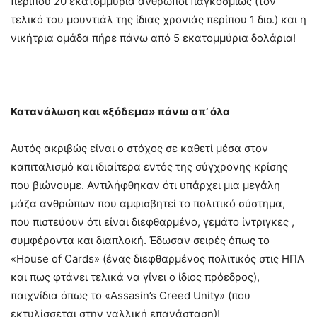
περίπου 20 εκατομμύρια άνθρωποι παγκοσμίως (τον
τελικό του μουντιάλ της ίδιας χρονιάς περίπου 1 δισ.) και η
νικήτρια ομάδα πήρε πάνω από 5 εκατομμύρια δολάρια!
Κατανάλωση και «ξόδεμα» πάνω απ’ όλα
Αυτός ακριβώς είναι ο στόχος σε καθετί μέσα στον
καπιταλισμό και ιδιαίτερα εντός της σύγχρονης κρίσης
που βιώνουμε. Αντιλήφθηκαν ότι υπάρχει μια μεγάλη
μάζα ανθρώπων που αμφισβητεί το πολιτικό σύστημα,
που πιστεύουν ότι είναι διεφθαρμένο, γεμάτο ίντριγκες ,
συμφέροντα και διαπλοκή. Έδωσαν σειρές όπως το
«House of Cards» (ένας διεφθαρμένος πολιτικός στις ΗΠΑ
και πως φτάνει τελικά να γίνει ο ίδιος πρόεδρος),
παιχνίδια όπως το «Assasin’s Creed Unity» (που
εκτυλίσσεται στην γαλλική επανάσταση)!