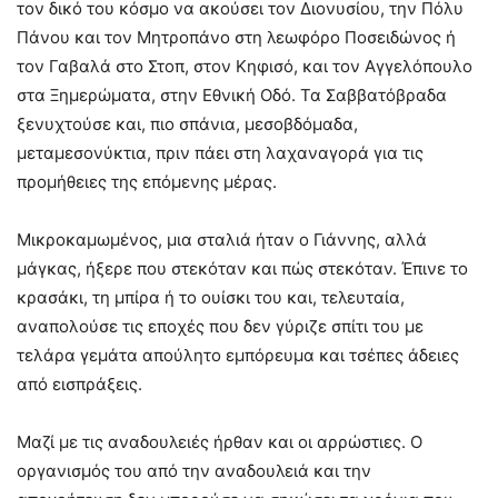
τον δικό του κόσμο να ακούσει τον Διονυσίου, την Πόλυ
Πάνου και τον Μητροπάνο στη λεωφόρο Ποσειδώνος ή
τον Γαβαλά στο Στοπ, στον Κηφισό, και τον Αγγελόπουλο
στα Ξημερώματα, στην Εθνική Οδό. Τα Σαββατόβραδα
ξενυχτούσε και, πιο σπάνια, μεσοβδόμαδα,
μεταμεσονύκτια, πριν πάει στη λαχαναγορά για τις
προμήθειες της επόμενης μέρας.
Μικροκαμωμένος, μια σταλιά ήταν ο Γιάννης, αλλά
μάγκας, ήξερε που στεκόταν και πώς στεκόταν. Έπινε το
κρασάκι, τη μπίρα ή το ουίσκι του και, τελευταία,
αναπολούσε τις εποχές που δεν γύριζε σπίτι του με
τελάρα γεμάτα απούλητο εμπόρευμα και τσέπες άδειες
από εισπράξεις.
Μαζί με τις αναδουλειές ήρθαν και οι αρρώστιες. Ο
οργανισμός του από την αναδουλειά και την