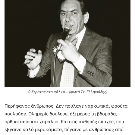
Ο Στράτος στο πάλκο… (φωτό Στ. Ελληνιάδης)
Περήφανος άνθρωπος. Δεν πούλαγε ναρκωτικά, φρούτα
πουλούσε. Ολημερίς δούλευε, έξι μέρες τη βδομάδα,
ορθοστασία και χαμαλίκι. Και στις ανθηρές εποχές, που
έβγαινε καλό μεροκάματο, πήγαινε με ανθρώπους από