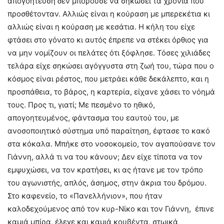
απογοήτευση δεν μπορούσε να σηκώσει τα χρόνια που
προσθέτονταν. Αλλιώς είναι η κούραση με μπερεκέτια κι
αλλιώς είναι η κούραση με κεσάτια. Η κήλη του είχε
φτάσει στο γόνατο κι αυτός έπρεπε να στέκει όρθιος για
να μην νομίζουν οι πελάτες ότι ξόφλησε. Τόσες χιλιάδες
τελάρα είχε σηκώσει αγόγγυστα στη ζωή του, τώρα που ο
κόσμος είναι ρέστος, που μετράει κάθε δεκάλεπτο, και η
προσπάθεια, το βάρος, η καρτερία, είχανε χάσει το νόημά
τους. Προς τι, γιατί; Με πεσμένο το ηθικό,
απογοητευμένος, φάντασμα του εαυτού του, με
ανοσοποιητικό σύστημα υπό παραίτηση, έφτασε το κακό
στα κόκαλα. Μπήκε στο νοσοκομείο, τον αγαπούσανε τον
Γιάννη, αλλά τι να του κάνουν; Δεν είχε τίποτα να τον
εμψυχώσει, να τον κρατήσει, κι ας ήτανε με τον τρόπο
του αγωνιστής, απλός, άσημος, στην άκρια του δρόμου.
Στο καφενείο, το «Πανελλήνιον», που ήταν
καλοδεχούμενος από τον κυρ-Νίκο και τον Γιάννη, έπινε
καμιά μπίρα, έλεγε και καμιά κουβέντα, στωικά