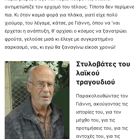
αντιμετώπιζε τον ερχομό του τέλους. Τίποτα δεν περίμενε
πια. Κι όταν καμιά φορά για πλάκα, γιατί είχε πολύ
χιούμορ, του λέγαμε, κάτσε, ρε Γιάννη, όπου να ’ναι
έρχεται η ανάπτυξη, θ’ αρχίσει ο κόσμος να ξανατρώει
φρούτα, γελούσε μισά κι έλεγε με συγκρατημένο
σαρκασμό, ναι, κι εγώ θα ξαναγίνω είκοσι χρονώ!
Στυλοβάτες του
λαϊκού
τραγουδιού
Παρακολουθώντας τον
Γιάννη, ακούγοντας τις
ιστορίες του, για τον
μόχθο του, για τις
προτιμήσεις του, για τις
αντοχές του, για τις