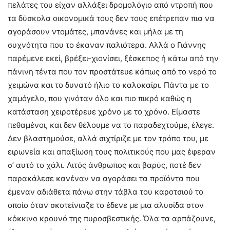
πελάτες του είχαν αλλάξει δρομολόγιο από ντροπή που
τα δύσκολα οικονομικά τους δεν τους επέτρεπαν πια να
αγοράσουν ντομάτες, μπανάνες και μήλα με τη
συχνότητα που το έκαναν παλιότερα. Αλλά ο Γιάννης
παρέμενε εκεί, βρέξει-χιονίσει, ξέσκεπος ή κάτω από την
πάνινη τέντα που τον προστάτευε κάπως από το νερό το
χειμώνα και το δυνατό ήλιο το καλοκαίρι. Πάντα με το
χαμόγελο, που γινόταν όλο και πιο πικρό καθώς η
κατάσταση χειροτέρευε χρόνο με το χρόνο. Είμαστε
πεθαμένοι, και δεν θέλουμε να το παραδεχτούμε, έλεγε.
Δεν βλαστημούσε, αλλά σιχτίριζε με τον τρόπο του, με
ειρωνεία και απαξίωση τους πολιτικούς που μας έφεραν
σ’ αυτό το χάλι. Λιτός άνθρωπος και βαρύς, ποτέ δεν
παρακάλεσε κανέναν να αγοράσει τα προϊόντα που
έμεναν αδιάθετα πάνω στην τάβλα του καροτσιού το
οποίο όταν σκοτείνιαζε το έδενε με μια αλυσίδα στον
κόκκινο κρουνό της πυροσβεστικής. Όλα τα αρπάζουνε,