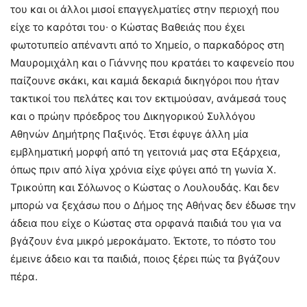
του και οι άλλοι μισοί επαγγελματίες στην περιοχή που
είχε το καρότσι του∙ ο Κώστας Βαθειάς που έχει
φωτοτυπείο απέναντι από το Χημείο, ο παρκαδόρος στη
Μαυρομιχάλη και ο Γιάννης που κρατάει το καφενείο που
παίζουνε σκάκι, και καμιά δεκαριά δικηγόροι που ήταν
τακτικοί του πελάτες και τον εκτιμούσαν, ανάμεσά τους
και ο πρώην πρόεδρος του Δικηγορικού Συλλόγου
Αθηνών Δημήτρης Παξινός. Έτσι έφυγε άλλη μία
εμβληματική μορφή από τη γειτονιά μας στα Εξάρχεια,
όπως πριν από λίγα χρόνια είχε φύγει από τη γωνία Χ.
Τρικούπη και Σόλωνος ο Κώστας ο Λουλουδάς. Και δεν
μπορώ να ξεχάσω που ο Δήμος της Αθήνας δεν έδωσε την
άδεια που είχε ο Κώστας στα ορφανά παιδιά του για να
βγάζουν ένα μικρό μεροκάματο. Έκτοτε, το πόστο του
έμεινε άδειο και τα παιδιά, ποιος ξέρει πώς τα βγάζουν
πέρα.