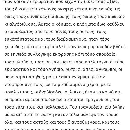
των λαϊκών στρωμάτων που είχαν τις δικές τους αξίες,
τους δικούς του κανόνες σκέψης και συμπεριφοράς, τις
δικές τους συνθήκες διαβίωσης, τους δικούς τους κώδικες
κι αλγόριθμους. Αυτός ο κόσμος, ο ελάχιστα έως καθόλου
αξιοσέβαστος από τους πάνω, τους αστούς, τους
ευκατάστατους και τους διαβασμένους, ήταν τόσο
χυμώδης που από καμιά άλλη κοινωνική ομάδα δεν βγήκε
σε επίπεδο συλλογικής έκφρασης κάτι τόσο σπουδαίο,
τόσο πλούσιο, τόσο ευφάνταστο, τόσο καλλιτεχνικό, τόσο
εκφραστικό και τόσο γνήσιο. Αυτοί οι απλοί άνθρωποι, οι
μεροκαματιάρηδες, με τα λαϊκά γνωμικά, με την
ντομπροσύνη τους, με τα ρυτιδιασμένα χέρια, με το
ασικλίκι τους, οι δερβίσηδες, οι λαϊκοί, ήταν το κοινό και
οι πρώτοι άμεσοι αποδέκτες αυτού του τραγουδιού, του
τόσο εύληπτου και παλλαϊκού. Του τραγουδιού που βγήκε
μέσα απ’ αυτή τη φάτνη και εν τέλει μάγεψε τον κόσμο
όλο, και τους αστούς και τους διανοούμενους, και τους
ταπεινούς και τους σνομπ, και τους μορφωμένους και