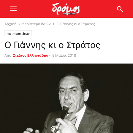
Αρχική
περίπτερο ιδεών
Ο Γιάννης κι ο Στράτος
περίπτερο ιδεών
Ο Γιάννης κι ο Στράτος
Από
Στέλιος Ελληνιάδης
-
9 Μαΐου, 2018