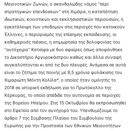
Μειονοτικών Ζωνών, ο σκανδαλώδης νόμος “περί
στρατηγικών επενδύσεων” στη Χιμάρα, η καταπάτηση
ιδιωτικών, κοινοτικών και εκκλησιαστικών περιουσιών, η
εγκατάλειψη των υποδομών στις περιοχές που κατοικούν
Έλληνες, ο περιορισμός της επίσημης εκπαίδευσης, οι
καθημερινές πιέσεις, η ατιμωρησία της δολοφονίας του
“αυτόχειρα” Κατσίφα με δυο σφαίρες όπως αποφάνθηκε
το Δικαστήριο Αργυροκάστρου καθώς και άλλα συναφή
συγκαλύπτονται κι από τις δυο πλευρές. Ανάμεσα σε αυτά
είναι το ζήτημα της ποινής με 8,5 χρόνια φυλάκισης του
Χιμαριώτη Μόντη Κολίλα*, ο οποίος ήταν ομιλητής το
2018 σε ιστορική εκδήλωση για το Πρωτόκολλο της
Κέρκυρας, το οποίο απέδιδε την αυτονομία σε περιοχές
της Βορείου Ηπείρου. Στις 15 Οκτωβρίου θα εκπροσωπηθεί
στο Εφετείο από τον συνήγορό του. Υπενθυμίζουμε το
άρθρο 7 της Σύμβασης Πλαίσιο του Συμβουλίου της
Ευρώπης για την Προστασία των Εθνικών Μειονοτήτων