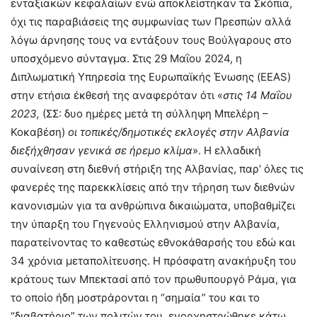
ενταξιακών κεφαλαίων ενώ αποκλείστηκαν τα Σκόπια,
όχι τις παραβιάσεις της συμφωνίας των Πρεσπών αλλά
λόγω άρνησης τους να εντάξουν τους Βούλγαρους στο
υποσχόμενο σύνταγμα. Στις 29 Μαΐου 2024, η
Διπλωματική Υπηρεσία της Ευρωπαϊκής Ένωσης (EEAS)
στην ετήσια έκθεσή της αναφερόταν ότι «
στις 14 Μαΐου
2023,
(ΣΣ: δυο ημέρες μετά τη σύλληψη Μπελέρη –
Κοκαβέση)
οι τοπικές/δημοτικές εκλογές στην Αλβανία
διεξήχθησαν γενικά σε ήρεμο κλίμα
». Η ελλαδική
συναίνεση στη διεθνή στήριξη της Αλβανίας, παρ’ όλες τις
φανερές της παρεκκλίσεις από την τήρηση των διεθνών
κανονισμών για τα ανθρώπινα δικαιώματα, υποβαθμίζει
την ύπαρξη του Γηγενούς Ελληνισμού στην Αλβανία,
παρατείνοντας το καθεστώς εθνοκάθαρσής του εδώ και
34 χρόνια μεταπολίτευσης. Η πρόσφατη ανακήρυξη του
κράτους των Μπεκτασί από τον πρωθυπουργό Ράμα, για
το οποίο ήδη μοστράρονται η “σημαία” του και το
“διαβατήριο” των πολιτών του, ενορχηστρώθηκε κάτω