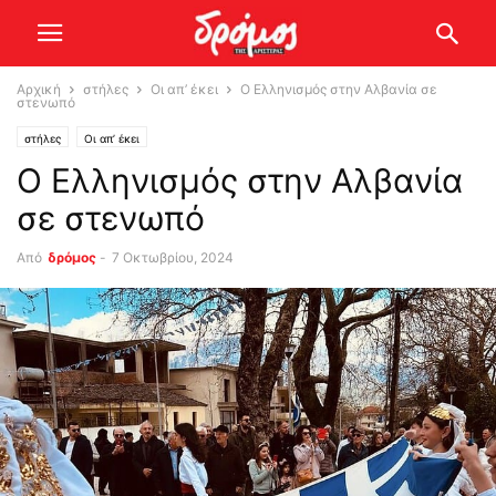
Αρχική
στήλες
Οι απ’ έκει
Ο Ελληνισμός στην Αλβανία σε
στενωπό
στήλες
Οι απ’ έκει
Ο Ελληνισμός στην Αλβανία
σε στενωπό
Από
δρόμος
-
7 Οκτωβρίου, 2024