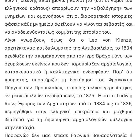
πριν η διεθνής επιστημονική κοινότητα (και οι νόμοι του
ελληνικού κράτους) απορρίψουν την «αξιολόγηση» των
μνημείων και ομονοήσουν ότι οι διαφορετικές ιστορικές
φάσεις κάθε μνημείου οφείλουν να γίνονται σεβαστές και
να αναδεικνύονται ως κομμάτι της ιστορίας του.
Λίγοι γνωρίζουν, όμως, ότι ο Leo von Klenze,
αρχιτέκτονας και διπλωμάτης της Αντιβασιλείας, το 1834
σχεδίαζε την απομάκρυνση από τον Ιερό Βράχο μόνο των
οχυρώσεων εκείνων που δεν παρουσίαζαν αρχαιολογικό,
κατασκευαστικό ή καλλιτεχνικό ενδιαφέρον. Παρ’ ότι
πουριστής, υποστήριζε τη διατήρηση του Φράγκικου
Πύργου των Προπυλαίων, ο οποίος τελικά γκρεμίστηκε,
εν μέσω πολλών αντιδράσεων, το 1875. Ή ότι ο Ludwig
Ross, Έφορος των Αρχαιοτήτων από το 1834 ως το 1836,
περιηγήθηκε στην ελληνική επικράτεια και μόχθησε
ιδιαίτερα για τη δημιουργία αρχαιολογικών συλλογών
στην επαρχία.
Προφανώς δεν μας έπιασε ξαφνική βαυαρολατρεία ή