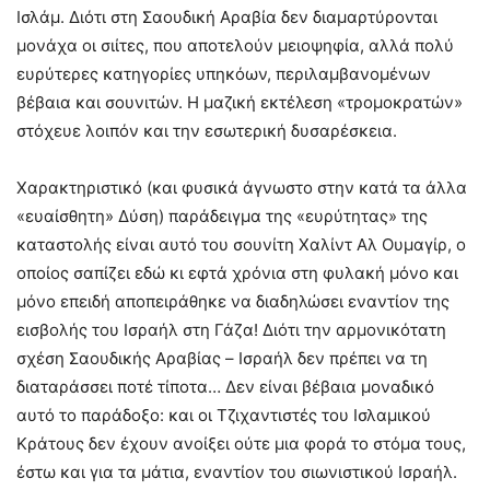
Ισλάμ. Διότι στη Σαουδική Αραβία δεν διαμαρτύρονται
μονάχα οι σιίτες, που αποτελούν μειοψηφία, αλλά πολύ
ευρύτερες κατηγορίες υπηκόων, περιλαμβανομένων
βέβαια και σουνιτών. Η μαζική εκτέλεση «τρομοκρατών»
στόχευε λοιπόν και την εσωτερική δυσαρέσκεια.
Χαρακτηριστικό (και φυσικά άγνωστο στην κατά τα άλλα
«ευαίσθητη» Δύση) παράδειγμα της «ευρύτητας» της
καταστολής είναι αυτό του σουνίτη Χαλίντ Αλ Ουμαγίρ, ο
οποίος σαπίζει εδώ κι εφτά χρόνια στη φυλακή μόνο και
μόνο επειδή αποπειράθηκε να διαδηλώσει εναντίον της
εισβολής του Ισραήλ στη Γάζα! Διότι την αρμονικότατη
σχέση Σαουδικής Αραβίας – Ισραήλ δεν πρέπει να τη
διαταράσσει ποτέ τίποτα… Δεν είναι βέβαια μοναδικό
αυτό το παράδοξο: και οι Τζιχαντιστές του Ισλαμικού
Κράτους δεν έχουν ανοίξει ούτε μια φορά το στόμα τους,
έστω και για τα μάτια, εναντίον του σιωνιστικού Ισραήλ.