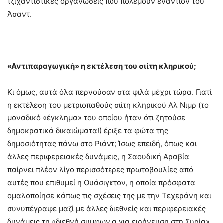
τζιχαντιστικές οργανώσεις που πολεμούν εναντίον του
Άσαντ.
«Αντιπαραγωγική» η εκτέλεση του σιίτη κληρικού;
Κι όμως, αυτά όλα περνούσαν στα ψιλά μέχρι τώρα. Γιατί
η εκτέλεση του μετριοπαθούς σιίτη κληρικού Αλ Νιμρ (το
μοναδικό «έγκλημα» του οποίου ήταν ότι ζητούσε
δημοκρατικά δικαιώματα!) έριξε τα φώτα της
δημοσιότητας πάνω στο Ριάντ; Ίσως επειδή, όπως και
άλλες περιφερειακές δυνάμεις, η Σαουδική Αραβία
παίρνει πλέον λίγο περισσότερες πρωτοβουλίες από
αυτές που επιθυμεί η Ουάσιγκτον, η οποία πρόσφατα
ομαλοποίησε κάπως τις σχέσεις της με την Τεχεράνη και
συνυπέγραψε μαζί με άλλες διεθνείς και περιφερειακές
δυνάμεις τη «διεθνή συμφωνία για ειρήνευση στη Συρία».