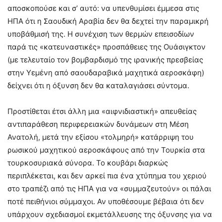
αποσκοπούσε και σ’ αυτό: να υπενθυμίσει έμμεσα στις
ΗΠΑ ότι η Σαουδική Αραβία δεν θα δεχτεί την παραμικρή
υποβάθμισή της. Η συνέχιση των θερμών επεισοδίων
παρά τις «κατευναστικές» προσπάθειες της Ουάσιγκτον
(με τελευταίο τον βομβαρδισμό της ιρανικής πρεσβείας
στην Υεμένη από σαουδαραβικά μαχητικά αεροσκάφη)
δείχνει ότι η όξυνση δεν θα καταλαγιάσει σύντομα.
Προστίθεται έτσι άλλη μια «αιφνιδιαστική» απευθείας
αντιπαράθεση περιφερειακών δυνάμεων στη Μέση
Ανατολή, μετά την εξίσου «τολμηρή» κατάρριψη του
ρωσικού μαχητικού αεροσκάφους από την Τουρκία στα
τουρκοσυριακά σύνορα. Το κουβάρι διαρκώς
περιπλέκεται, και δεν αρκεί πια ένα χτύπημα του χεριού
στο τραπέζι από τις ΗΠΑ για να «συμμαζευτούν» οι πάλαι
ποτέ πειθήνιοι σύμμαχοι. Αν υποθέσουμε βέβαια ότι δεν
υπάρχουν σχεδιασμοί εκμετάλλευσης της όξυνσης για να