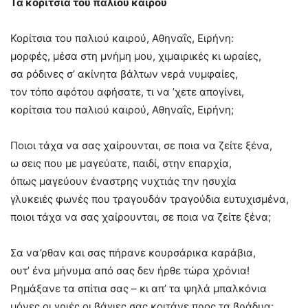
Τα κορίτσια του παλιού καιρού
Κορίτσια του παλιού καιρού, Αθηναΐς, Ειρήνη:
μορφές, μέσα στη μνήμη μου, χιμαιρικές κι ωραίες,
σα ρόδινες σ’ ακίνητα βάλτων νερά νυμφαίες,
τον τόπο αφότου αφήσατε, τι να ’χετε απογίνει,
κορίτσια του παλιού καιρού, Αθηναΐς, Ειρήνη;
Ποιοι τάχα να σας χαίρουνται, σε ποια να ζείτε ξένα,
ω σεις που με μαγεύατε, παιδί, στην επαρχία,
όπως μαγεύουν έναστρης νυχτιάς την ησυχία
γλυκειές φωνές που τραγουδάν τραγούδια ευτυχισμένα,
ποιοι τάχα να σας χαίρουνται, σε ποια να ζείτε ξένα;
Σα να’ρθαν και σας πήρανε κουρσάρικα καράβια,
ουτ’ ένα μήνυμα από σας δεν ήρθε τώρα χρόνια!
Ρημάξανε τα σπίτια σας – κι απ’ τα ψηλά μπαλκόνια
μόνες οι γριές οι βάγιες σας κοιτάνε προς τα βράδυα: