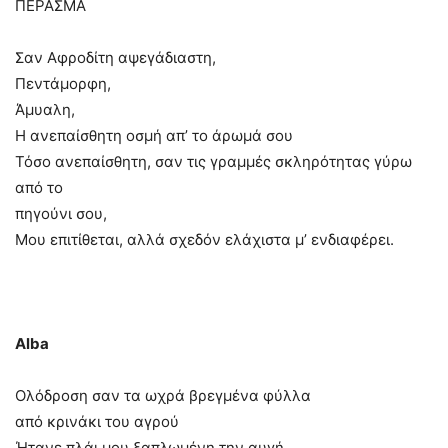
ΠΕΡΑΣΜΑ
Σαν Αφροδίτη αψεγάδιαστη,
Πεντάμορφη,
Άμυαλη,
Η ανεπαίσθητη οσμή απ’ το άρωμά σου
Τόσο ανεπαίσθητη, σαν τις γραμμές σκληρότητας γύρω
από το
πηγούνι σου,
Μου επιτίθεται, αλλά σχεδόν ελάχιστα μ’ ενδιαφέρει.
Alba
Ολόδροση σαν τα ωχρά βρεγμένα φύλλα
από κρινάκι του αγρού
Ήτανε πλάι μου ξαπλωμένη την αυγή.