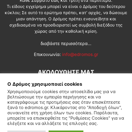
Κάθε Σάββατο έως και Τρίτη στα περίπτερα.
Τι είδους εγχείρημα μπορεί να είναι ο Δρόμος του δεύτερου
κύκλου; Σε αυτό το ερώτημα πρέπει, κατ’ αρχάς, να δώσουμε
μιαν απάντηση. Ο Δρόμος πρέπει ενσυνείδητα και
σχεδιασμένα να προσδιοριστεί ως συμβολή διεξόδου της
χώρας από την καθολική κρίση.
διαβάστε περισσότερα...
Επικοινωνία:
info@edromos.gr
ΑΚΟΛΟΥΘΗΣΕ ΜΑΣ
Ο Δρόμος χρησιμοποιεί cookies
Χρησιμοποιούμε cookies στην ιστοσελίδα μας για να
βελτιώσουμε την εμπειρία περιήγησης και να
καταγράφουμε τις προτιμήσεις σας όταν επισκέπτεστε
ξανά το edromos.gr. Κλικάροντας στο "Αποδοχή όλων",
συναινείτε στη χρήση όλων των cookies. Παρόλαυτα,
Εγγραφή συνδρομητή
Πολιτική
Διεθνή
Κοινωνία
μπορείτε να επισκεφθείτε τις "Ρυθμίσεις Cookies" για να
ελέγξετε και να αλλάξετε τις επιλογές σας.
Πολιτισμός
Αφιερώματα