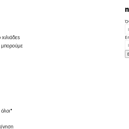
n
Ό
E
ό χιλιάδες
ν μπορούμε
•
 όλοι
κίνηση