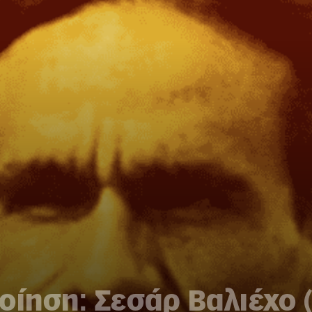
ίηση: Σεσάρ Βαλιέχο (