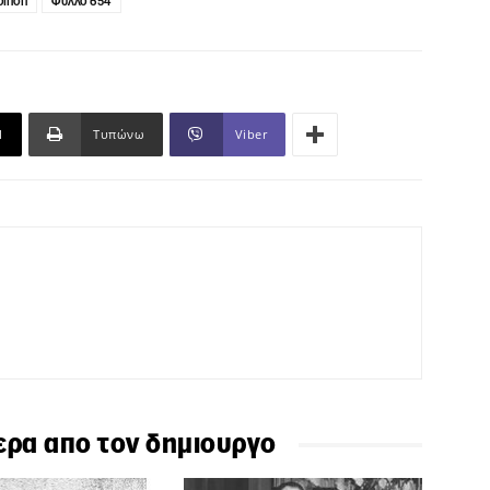
οίηση
Φύλλο 654
l
Τυπώνω
Viber
ερα απο τον δημιουργο