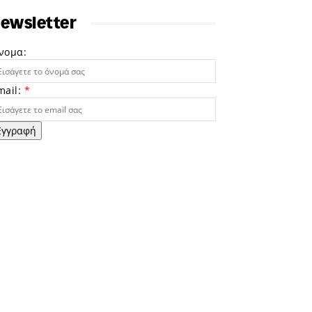
ewsletter
νομα:
mail:
*
Εγγραφή