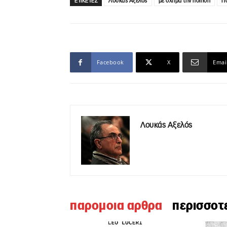
ΕΤΙΚΕΤΕΣ
Λουκάς Αξελός
με όχημα την ποίηση
Π
Facebook
X
Emai
Λουκάς Αξελός
παρομοια αρθρα
περισσοτ