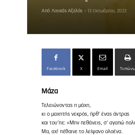
Από
Λουκάς Αξελός
-
13 Οκτωβρίου, 2023
Facebook
X
Email
Τυπών
Μάζα
Τελειώνοντας η μάχη,
κι ο μαχητής νεκρός, ήρθ’ ένας άντρας
και του’πε: «Μην πεθάνεις, σ’ αγαπώ πολ
Μα, αχ! πέθαινε το λείψανο ολοένα.