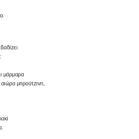
ο.
 βαδίζει
:
ι μάρμαρα
 αιώρα μπρούτζινη,
λακί
α.