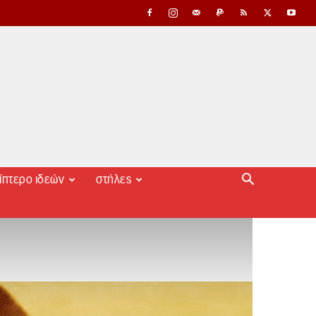
ίπτερο ιδεών
στήλες