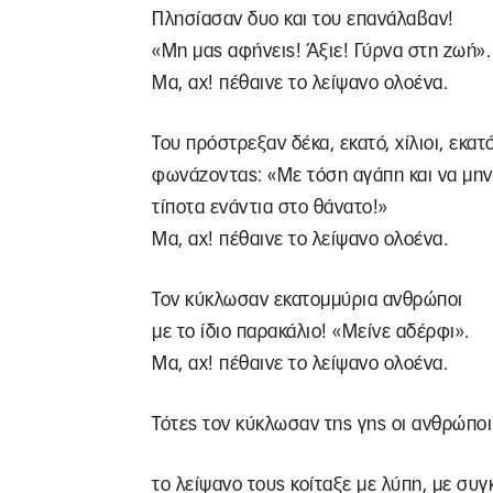
Πλησίασαν δυo και του επανάλαβαν!
«Μη μας αφήνεις! Άξιε! Γύρνα στη ζωή».
Μα, αχ! πέθαινε το λείψανο ολοένα.
Του πρόστρεξαν δέκα, εκατό, χίλιοι, εκατ
φωνάζοντας: «Με τόση αγάπη και να μη
τίποτα ενάντια στο θάνατο!»
Μα, αχ! πέθαινε το λείψανο ολοένα.
Τον κύκλωσαν εκατομμύρια ανθρώποι
με το ίδιο παρακάλιο! «Μείνε αδέρφι».
Μα, αχ! πέθαινε το λείψανο ολοένα.
Τότες τον κύκλωσαν της γης οι ανθρώποι
το λείψανο τους κοίταξε με λύπη, με συγ