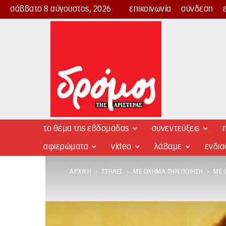
σάββατο 8 αύγουστος, 2026
επικοινωνία
σύνδεση
Δρόμος
της
Αριστεράς
το θέμα της εβδομάδας
συνεντεύξεις
π
αφιερώματα
video
λάβαμε
ενδι
ΑΡΧΙΚΉ
ΣΤΉΛΕΣ
ΜΕ ΌΧΗΜΑ ΤΗΝ ΠΟΊΗΣΗ
ΜΕ 