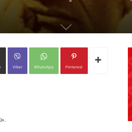
ω
Viber
WhatsApp
Pinterest
ύ».