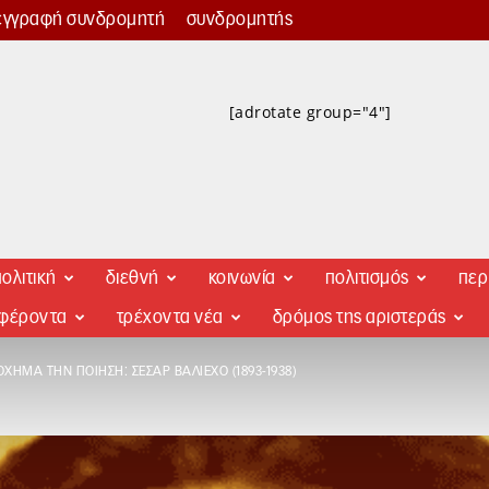
εγγραφή συνδρομητή
συνδρομητής
[adrotate group="4"]
ολιτική
διεθνή
κοινωνία
πολιτισμός
περ
αφέροντα
τρέχοντα νέα
δρόμος της αριστεράς
ΌΧΗΜΑ ΤΗΝ ΠΟΊΗΣΗ: ΣΕΣΆΡ ΒΑΛΙΈΧΟ (1893-1938)