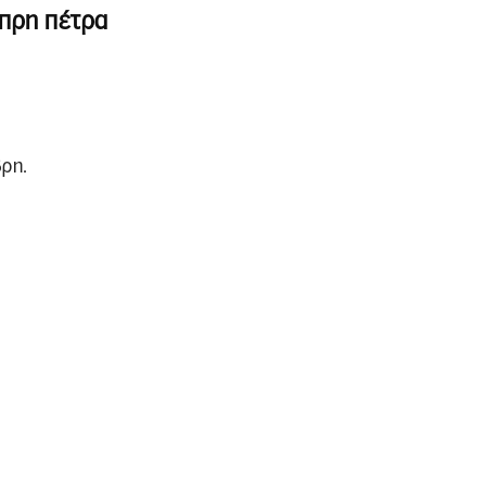
πρη πέτρα
βρη.