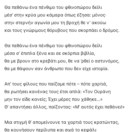
Θα πεθάνω ένα πένθιμο του φθινοπώρου δείλι
μέσ’ στην κρύα μου κάμαρα όπως έζησα: μόνος·
στην στερνήν αγωνία μου τη βροχή θε ν’ ακούω
και τους γνώριμους θόρυβους που σκορπάει ο δρόμος.
Θα πεθάνω ένα πένθιμο του φθινοπώρου δείλι
μέσα σ’ έπιπλα ξένα και σε σκόρπια βιβλία,
θα με βρουν στο κρεβάτι μου, θε να ’ρθεί ο αστυνόμος,
θα με θάψουν σαν άνθρωπο που δεν είχε ιστορία.
Απ’ τους φίλους που παίζαμε πότε – πότε χαρτιά,
θα ρωτήσει κανένας τους έτσι απλά: «Τον Ουράνη
μην τον είδε κανείς; Έχει μέρες που χάθηκε…»
Θ’ απαντήσει άλλος, παίζοντας: «Μ’ αυτός έχει πεθάνει!»
Μια στιγμή θ’ απομείνουνε τα χαρτιά τους κρατώντας,
θα κουνήσουν περίλυπα και σιγά το κεφάλι·