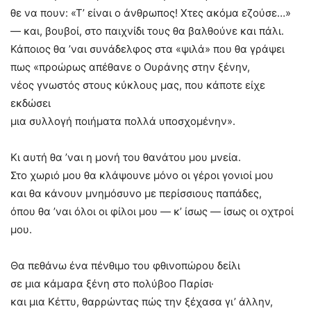
θε να πουν: «Τ’ είναι ο άνθρωπος! Χτες ακόμα εζούσε…»
— και, βουβοί, στο παιχνίδι τους θα βαλθούνε και πάλι.
Κάποιος θα ’ναι συνάδελφος στα «ψιλά» που θα γράψει
πως «προώρως απέθανε ο Ουράνης στην ξένην,
νέος γνωστός στους κύκλους μας, που κάποτε είχε
εκδώσει
μια συλλογή ποιήματα πολλά υποσχομένην».
Κι αυτή θα ’ναι η μονή του θανάτου μου μνεία.
Στο χωριό μου θα κλάψουνε μόνο οι γέροι γονιοί μου
και θα κάνουν μνημόσυνο με περίσσιους παπάδες,
όπου θα ’ναι όλοι οι φίλοι μου — κ’ ίσως — ίσως οι οχτροί
μου.
Θα πεθάνω ένα πένθιμο του φθινοπώρου δείλι
σε μια κάμαρα ξένη στο πολύβοο Παρίσι·
και μια Κέττυ, θαρρώντας πώς την ξέχασα γι’ άλλην,