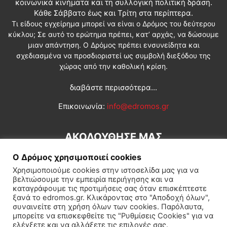
κοινωνικά κινήματα και τη συλλογική πολιτική δράση.
Κάθε Σάββατο έως και Τρίτη στα περίπτερα.
Τι είδους εγχείρημα μπορεί να είναι ο Δρόμος του δεύτερου
κύκλου; Σε αυτό το ερώτημα πρέπει, κατ’ αρχάς, να δώσουμε
μιαν απάντηση. Ο Δρόμος πρέπει ενσυνείδητα και
σχεδιασμένα να προσδιοριστεί ως συμβολή διεξόδου της
χώρας από την καθολική κρίση.
διαβάστε περισσότερα...
Επικοινωνία:
info@edromos.gr
ΑΚΟΛΟΥΘΗΣΕ ΜΑΣ
Ο Δρόμος χρησιμοποιεί cookies
Χρησιμοποιούμε cookies στην ιστοσελίδα μας για να
βελτιώσουμε την εμπειρία περιήγησης και να
καταγράφουμε τις προτιμήσεις σας όταν επισκέπτεστε
ξανά το edromos.gr. Κλικάροντας στο "Αποδοχή όλων",
συναινείτε στη χρήση όλων των cookies. Παρόλαυτα,
Εγγραφή συνδρομητή
Πολιτική
Διεθνή
Κοινωνία
μπορείτε να επισκεφθείτε τις "Ρυθμίσεις Cookies" για να
ελέγξετε και να αλλάξετε τις επιλογές σας.