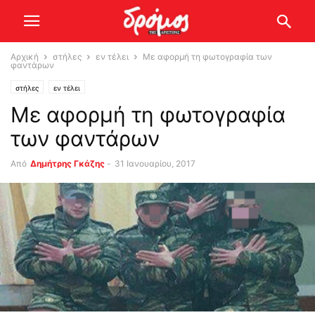
Αρχική
στήλες
εν τέλει
Με αφορμή τη φωτογραφία των
φαντάρων
στήλες
εν τέλει
Με αφορμή τη φωτογραφία
των φαντάρων
Από
Δημήτρης Γκάζης
-
31 Ιανουαρίου, 2017