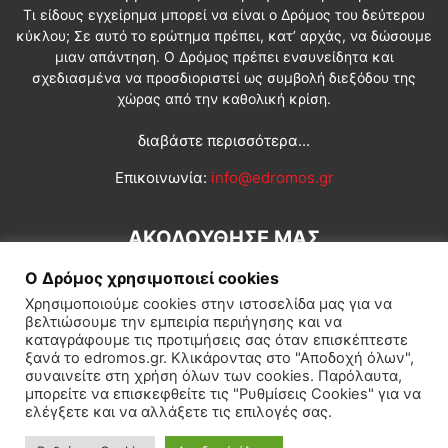
Τι είδους εγχείρημα μπορεί να είναι ο Δρόμος του δεύτερου
κύκλου; Σε αυτό το ερώτημα πρέπει, κατ’ αρχάς, να δώσουμε
μιαν απάντηση. Ο Δρόμος πρέπει ενσυνείδητα και
σχεδιασμένα να προσδιοριστεί ως συμβολή διεξόδου της
χώρας από την καθολική κρίση.
διαβάστε περισσότερα...
Επικοινωνία:
info@edromos.gr
ΑΚΟΛΟΥΘΗΣΕ ΜΑΣ
Ο Δρόμος χρησιμοποιεί cookies
Χρησιμοποιούμε cookies στην ιστοσελίδα μας για να
βελτιώσουμε την εμπειρία περιήγησης και να
καταγράφουμε τις προτιμήσεις σας όταν επισκέπτεστε
ξανά το edromos.gr. Κλικάροντας στο "Αποδοχή όλων",
συναινείτε στη χρήση όλων των cookies. Παρόλαυτα,
Εγγραφή συνδρομητή
Πολιτική
Διεθνή
Κοινωνία
μπορείτε να επισκεφθείτε τις "Ρυθμίσεις Cookies" για να
ελέγξετε και να αλλάξετε τις επιλογές σας.
Πολιτισμός
Αφιερώματα