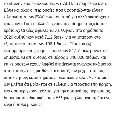
το «Ελληνικό», οι «Σκουριές», η ΔΕΗ, τα πετρέλαια κ.λπ.
Είναι και όλες οι περιουσίες που υφαρπάζονται∙ είναι η
πλειονότητα των Ελλήνων που σταθερά αλλά ακατάσχετα
φτωχαίνει. Γιατί τι άλλο δείχνουν τα επίσημα στοιχεία του
κράτους; Οι νέες οφειλές των Ελλήνων στο δημόσιο το
2020 αυξήθηκαν κατά 7,12 δισεκ. για να φτάσουν στο
εξωφρενικό ποσό των 108,1 δισεκ.! Τέσσερα (4)
εκατομμύρια επιχειρήσεις οφείλουν 84,1 δισεκ. μόνο στο
δημόσιο. Κι απ’ αυτούς, σε βάρος 1.840.000 ατόμων και
επιχειρήσεων έχουν ληφθεί ή επίκεινται αναγκαστικά μέτρα,
από κατασχέσεις μισθών και συντάξεων μέχρι σπιτιών,
αυτοκινήτων, καταστημάτων, οικοπέδων κ.λπ. Αν κάποιος
δεν βλέπει ότι βρίσκεται σε εξέλιξη μια τεράστια επιχείρηση,
ένα σούπερ γκραντ κόλπο, για την αρπαγή της περιουσίας,
δημόσιας και ιδιωτικής, των Ελλήνων ή λαμόγιο πρέπει να
είναι ή πολύ μ-λάκ-ς!