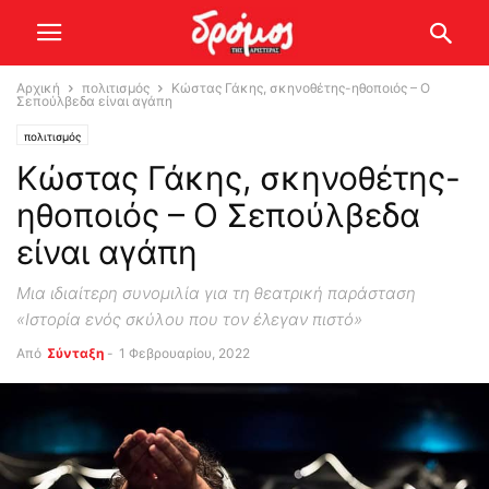
Αρχική
πολιτισμός
Κώστας Γάκης, σκηνοθέτης-ηθοποιός – Ο
Σεπούλβεδα είναι αγάπη
πολιτισμός
Κώστας Γάκης, σκηνοθέτης-
ηθοποιός – Ο Σεπούλβεδα
είναι αγάπη
Μια ιδιαίτερη συνομιλία για τη θεατρική παράσταση
«Ιστορία ενός σκύλου που τον έλεγαν πιστό»
Από
Σύνταξη
-
1 Φεβρουαρίου, 2022