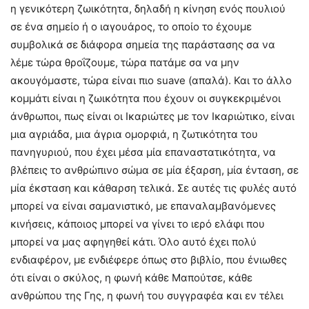
η γενικότερη ζωικότητα, δηλαδή η κίνηση ενός πουλιού
σε ένα σημείο ή ο ιαγουάρος, το οποίο το έχουμε
συμβολικά σε διάφορα σημεία της παράστασης σα να
λέμε τώρα θροΐζουμε, τώρα πατάμε σα να μην
ακουγόμαστε, τώρα είναι πιο suave (απαλά). Και το άλλο
κομμάτι είναι η ζωικότητα που έχουν οι συγκεκριμένοι
άνθρωποι, πως είναι οι Ικαριώτες με τον Ικαριώτικο, είναι
μια αγριάδα, μια άγρια ομορφιά, η ζωτικότητα του
πανηγυριού, που έχει μέσα μία επαναστατικότητα, να
βλέπεις το ανθρώπινο σώμα σε μία έξαρση, μία ένταση, σε
μία έκσταση και κάθαρση τελικά. Σε αυτές τις φυλές αυτό
μπορεί να είναι σαμανιστικό, με επαναλαμβανόμενες
κινήσεις, κάποιος μπορεί να γίνει το ιερό ελάφι που
μπορεί να μας αφηγηθεί κάτι. Όλο αυτό έχει πολύ
ενδιαφέρον, με ενδιέφερε όπως στο βιβλίο, που ένιωθες
ότι είναι ο σκύλος, η φωνή κάθε Μαπούτσε, κάθε
ανθρώπου της Γης, η φωνή του συγγραφέα και εν τέλει