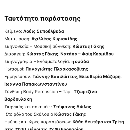
Ταυτότητα παράστασης
Κείμενο:
Λούις Σεπούλβεδα
Μετάφραση:
Αχιλλέας Κυριακίδης
Σκηνοθεσία – Μουσική σύνθεση:
Κώστας Γάκης
Διασκευή:
Κώστας Γάκης, Νατάσα – Φαίη Κοσμίδου
Σκηνογραφία – Ενδυματολογία:
η ομάδα
Φωτισμοί:
Παναγιώτης Πλασκασοβίτης
Ερμηνεύουν:
Γιάννης Βασιλώττος, Ελευθερία Μάζαρη,
Ιωάννα Παπακωνσταντίνου
Σύνθεση Body Percussion – Tap :
Τζωρτζίνα
Βαρδουλάκη
Σκηνικές κατασκευές :
Στέφανος Λώλος
Στο ρόλο του Σκύλου ο
Κώστας Γάκης
Ημέρες και ώρες παραστάσεων:
Κάθε Δευτέρα και Τρίτη
στις 21:00, μέχρι τις 22 Φεβρουαρίου