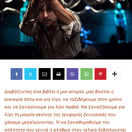
Διαβάζοντας ένα βιβλίο ή μια ιστορία, μας δίνεται η
ευκαιρία έστω και για λίγο, να ταξιδέψουμε στον χρόνο
και να ξαναγίνουμε για λίγο παιδιά. Να ξαναζήσουμε για
λίγο τη μαγεία εκείνης της τρυφερής ξενοιασιάς που
χάσαμε μεγαλώνοντας. Ή να ξαναθυμηθούμε την
απλότητα που γεννά η αλήθεια όταν τελικά ξεδιπλώνεται