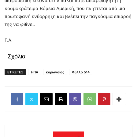
διαφορετική εικόνα στην πάλαι ποτέ αδιαμφισβήτητη
κοσμοκράτειρα Βόρεια Αμερική, που πλήττεται από μια
πρωτοφανή ενδόρρηξη και βλέπει την παγκόσμια επιρροή
της να φθίνει.
Γ.Α.
Σχόλια
ΕΤΙΚΕΤΕΣ
ΗΠΑ
κορωνοϊος
Φύλλο 514