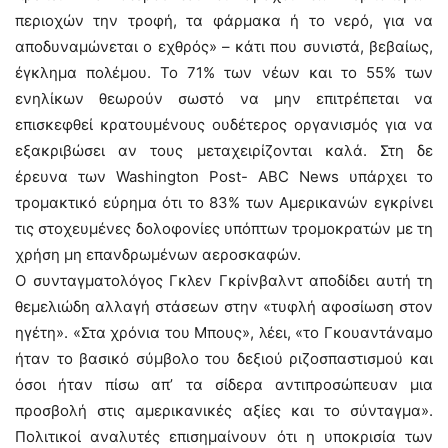
περιοχών την τροφή, τα φάρμακα ή το νερό, για να
αποδυναμώνεται ο εχθρός» – κάτι που συνιστά, βεβαίως,
έγκλημα πολέμου. Το 71% των νέων και το 55% των
ενηλίκων θεωρούν σωστό να μην επιτρέπεται να
επισκεφθεί κρατουμένους ουδέτερος οργανισμός για να
εξακριβώσει αν τους μεταχειρίζονται καλά. Στη δε
έρευνα των Washington Post- ABC News υπάρχει το
τρομακτικό εύρημα ότι το 83% των Αμερικανών εγκρίνει
τις στοχευμένες δολοφονίες υπόπτων τρομοκρατών με τη
χρήση μη επανδρωμένων αεροσκαφών.
Ο συνταγματολόγος Γκλεν Γκρίνβαλντ αποδίδει αυτή τη
θεμελιώδη αλλαγή στάσεων στην «τυφλή αφοσίωση στον
ηγέτη». «Στα χρόνια του Μπους», λέει, «το Γκουαντάναμο
ήταν το βασικό σύμβολο του δεξιού ριζοσπαστισμού και
όσοι ήταν πίσω απ’ τα σίδερα αντιπροσώπευαν μια
προσβολή στις αμερικανικές αξίες και το σύνταγμα».
Πολιτικοί αναλυτές επισημαίνουν ότι η υποκρισία των