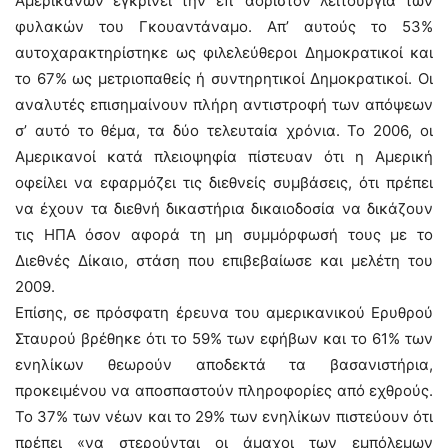
Αμερικανών εγκρίνει την επ’ αόριστον λειτουργία των
φυλακών του Γκουαντάναμο. Απ’ αυτούς το 53%
αυτοχαρακτηρίστηκε ως φιλελεύθεροι Δημοκρατικοί και
το 67% ως μετριοπαθείς ή συντηρητικοί Δημοκρατικοί. Οι
αναλυτές επισημαίνουν πλήρη αντιστροφή των απόψεων
σ’ αυτό το θέμα, τα δύο τελευταία χρόνια. Το 2006, οι
Αμερικανοί κατά πλειοψηφία πίστευαν ότι η Αμερική
οφείλει να εφαρμόζει τις διεθνείς συμβάσεις, ότι πρέπει
να έχουν τα διεθνή δικαστήρια δικαιοδοσία να δικάζουν
τις ΗΠΑ όσον αφορά τη μη συμμόρφωσή τους με το
Διεθνές Δίκαιο, στάση που επιβεβαίωσε και μελέτη του
2009.
Επίσης, σε πρόσφατη έρευνα του αμερικανικού Ερυθρού
Σταυρού βρέθηκε ότι το 59% των εφήβων και το 61% των
ενηλίκων θεωρούν αποδεκτά τα βασανιστήρια,
προκειμένου να αποσπαστούν πληροφορίες από εχθρούς.
Το 37% των νέων και το 29% των ενηλίκων πιστεύουν ότι
πρέπει «να στερούνται οι άμαχοι των εμπόλεμων