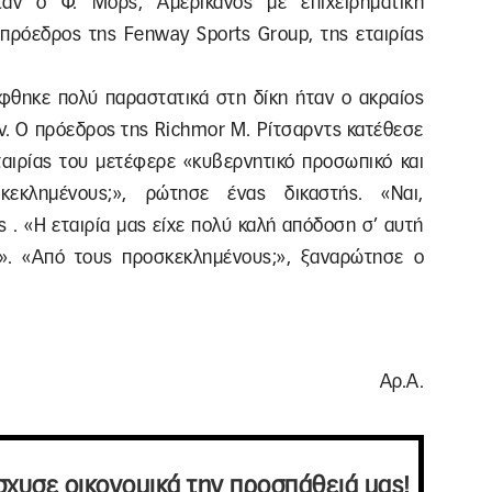
ταν ο Φ. Μορς, Αμερικανός με επιχειρηματική
ιπρόεδρος της Fenway Sports Group, της εταιρίας
φθηκε πολύ παραστατικά στη δίκη ήταν ο ακραίος
ν. Ο πρόεδρος της Richmor Μ. Ρίτσαρντς κατέθεσε
ταιρίας του μετέφερε «κυβερνητικό προσωπικό και
κεκλημένους;», ρώτησε ένας δικαστής. «Ναι,
 . «Η εταιρία μας είχε πολύ καλή απόδοση σ’ αυτή
α». «Από τους προσκεκλημένους;», ξαναρώτησε ο
Αρ.Α.
σχυσε οικονομικά την προσπάθειά μας!