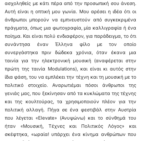
ασχοληθείς με κάτι πέρα από την προσωπική σου άνεση.
Αυτή είναι η οπτική μου γωνία. Μου αρέσει η ιδέα ότι οι
άνθρωποι μπορούν να εμπνευστούν από συγκεκριμένα
πράγματα, όπως μια φωτογραφία, μία καλλιγραφία ή ένα
ποίημα. Και είναι πολύ ενδιαφέρον, για παράδειγμα, το ότι
συνάντησα έναν Έλληνα φίλο με τον οποίο
συνεργάστηκα πριν δώδεκα χρόνια, όταν έκανα μια
ταινία για την ηλεκτρονική μουσική (αναφέρεται στην
πρώτη της ταινία Modulations), και είναι κι αυτός στην
ίδια φάση, του να εμπλέκει την τέχνη και τη μουσική με το
πολιτικό στοιχείο. Αναρωτιέμαι πόσοι άνθρωποι της
γενιάς μας, που ξεκίνησαν από τα κυκλώματα της τέχνης
και της κουλτούρας, τα χρησιμοποιούν πλέον για την
πολιτική αλλαγή. Πήγα σε ένα φεστιβάλ στην Αυστρία
που λέγεται «Elevate» (Ανυψώνω) και το σύνθημά του
ήταν «Μουσική, Τέχνες και Πολιτικός Λόγος» και
σκέφτηκα, «ωραία! υπάρχει ένα κίνημα ανθρώπων που