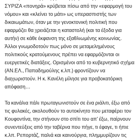
ΣΥΡΙΖΑ «πονηρά» κρύβεται πίσω από την «εφαρμογή του
νόμου» και «κλείνει το μάτι» ως υπερασπιστής των
δικαιωμάτων, όταν με την γενοκτονική πολιτική που
εφαρμόζει θα χρειάζεται η καταστολή (και τα έξοδα για
αυτήν) σε κάθε έκφανση της εξαθλιωμένης κοινωνίας.
Άλλοι γνωμοδοτούν πως μόνο σε μεταμελημένους
πολιτικούς κρατούμενους πρέπει να εφαρμόζονται οι
ευεργετικές διατάξεις. Ορισμένοι από το κυβερνητικό σχήμα
(ΑΝ.ΕΛ., Παπαδημούλης κ.λπ.) φροντίζουν να
διαχωριστούν. Η κ. Κανέλη μίλησε για προβοκατόρικη
απόφαση…
Τα κανάλια πάλι πρωταγωνιστούν σε ένα ριάλιτι, έξω από
τις φυλακές, ακολουθούν το αυτοκίνητο που μεταφέρει τον
Κουφοντίνα, την στήνουν στο σπίτι του απ’ έξω, παίρνουν
συνεντεύξεις από την ταβέρνα που πήγε, τι έφαγε, τι ήπιε
κ.λπ. Ρεπορτάζ, παλιά και καινούργια, πλημμυρίζουν τις