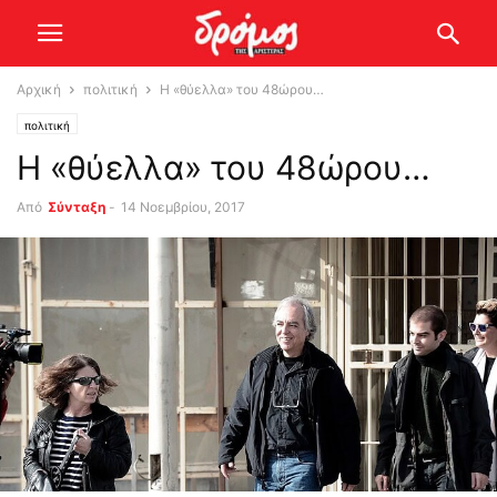
Αρχική
πολιτική
Η «θύελλα» του 48ώρου…
πολιτική
Η «θύελλα» του 48ώρου…
Από
Σύνταξη
-
14 Νοεμβρίου, 2017