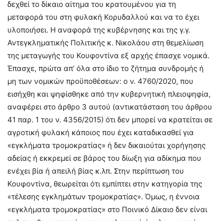
δεχθεί το δίκαιο αίτημα του κρατουμένου για τη
μεταφορά του στη φυλακή Κορυδαλλού και να το έχει
υλοποιήσει. Η αναφορά της κυβέρνησης και της γ.γ.
Αντεγκληματικής Πολιτικής κ. Νικολάου στη θεμελίωση
της μεταγωγής του Κουφοντίνα εξ αρχής έπασχε νομικά.
Έπασχε, πρώτα απ’ όλα στο ίδιο το ζήτημα συνδρομής ή
μη των νομικών προϋποθέσεων: ο ν. 4760/2020, που
εισήχθη και ψηφίσθηκε από την κυβερνητική πλειοψηφία,
αναφέρει στο άρθρο 3 αυτού (αντικατάσταση του άρθρου
41 παρ. 1 του ν. 4356/2015) ότι δεν μπορεί να κρατείται σε
αγροτική φυλακή κάποιος που έχει καταδικασθεί για
«εγκλήματα τρομοκρατίας» ή δεν δικαιούται χορήγησης
αδείας ή εκκρεμεί σε βάρος του δίωξη για αδίκημα που
ενέχει βία ή απειλή βίας κ.λπ. Στην περίπτωση του
Κουφοντίνα, θεωρείται ότι εμπίπτει στην κατηγορία της
«τέλεσης εγκλημάτων τρομοκρατίας». Όμως, η έννοια
«εγκλήματα τρομοκρατίας» στο Ποινικό Δίκαιο δεν είναι