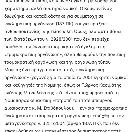
πολιτικοθεωρητικού, κοινωνιολογικού ή φιλοσοφικού
χαρακτήρα, αλλά αυστηρά νομική. Ο Κουφοντίνας
διώχθηκε και καταδικάστηκε για συμμετοχή σε
εγκληματική οργάνωση (187 ΠΚ) και για πράξεις
ανθρωποκτονίας, ληστείας κ.λπ. Όμως, όλα αυτά βάσει
των διατάξεων του ν. 2928/2001 που δεν περιείχε
πουθενά την έννοια «τρομοκρατικό έγκλημα» ή
«τρομοκρατική οργάνωση», αλλά θεωρούσε την πολιτική
τρομοκρατική οργάνωση και την οργάνωση τύπου
Μαφίας ένα πράγμα και το αυτό, «εγκληματική
οργάνωση» (γεγονός για το οποίο το 2001 έγκριτοι νομικοί
και καθηγητές της Νομικής, όπως οι Γιώργος Κασιμάτης,
Ιωάννης Μανωλεδάκης κ.ά. είχαν αποχωρήσει από τη
Νομοπαρασκευαστική Επιτροπή του τότε υπουργού
Δικαιοσύνης κ. Μ. Σταθόπουλου). Η έννοια «τρομοκρατικό
έγκλημα» και «τρομοκρατική οργάνωση» εισήχθη με τον
μεταγενέστερο ν. 3251/2004 (άρθρο 187Α ΠΚ), που δεν
εφαρμόσθηκε ως μεταγενέστερος δυσμενέστερος ποτέ