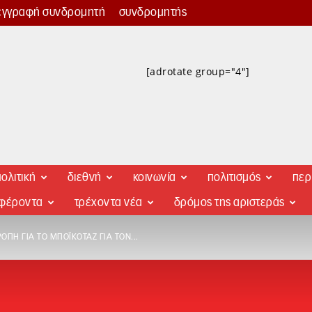
εγγραφή συνδρομητή
συνδρομητής
[adrotate group="4"]
ολιτική
διεθνή
κοινωνία
πολιτισμός
περ
αφέροντα
τρέχοντα νέα
δρόμος της αριστεράς
ΟΠΉ ΓΙΑ ΤΟ ΜΠΟΪΚΟΤΆΖ ΓΙΑ ΤΟΝ...