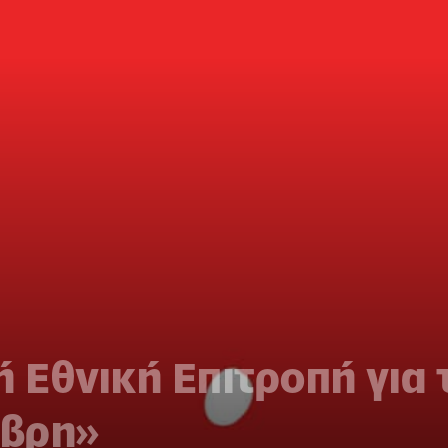
ή Εθνική Επιτροπή για
μβρη»