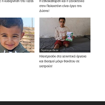
ε η κυβέρνηση της Γάζας
Η εθνοκάθαρση και η γενοκτονία
στην Παλαιστίνη είναι έργο της
Δύσης!
Περίπτερο Ιδεών
Ηλεκτροσόκ στα γεννητικά όργανα
και βιασμοί μέχρι θανάτου σε
γιατρούς!