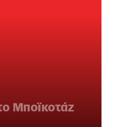
 το Μποϊκοτάζ