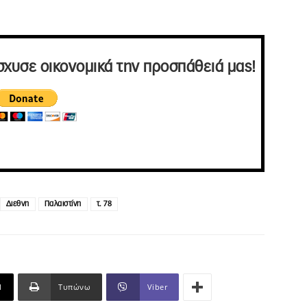
σχυσε οικονομικά την προσπάθειά μας!
Διεθνη
Παλαιστίνη
τ. 78
l
Τυπώνω
Viber