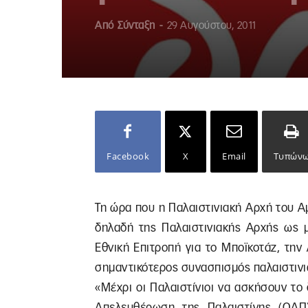
Από
Σύνταξη
-
29 Αυγούστου, 2011
Facebook
X
Email
Τυπών
Τη ώρα που η Παλαιστινιακή Αρχή του Α
δηλαδή της Παλαιστινιακής Αρχής ως μ
Εθνική Επιτροπή για το Μποϊκοτάζ, τη
σημαντικότερος συνασπισμός παλαιστινι
«Μέχρι οι Παλαιστίνιοι να ασκήσουν το
Απελευθέρωση της Παλαιστίνης (ΟΑΠ