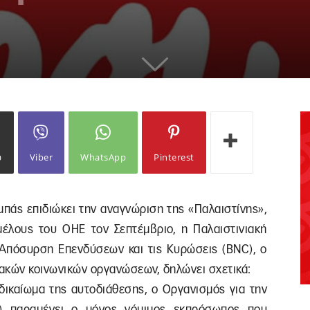
ω
Viber
WhatsApp
Pinterest
μπάς επιδιώκει την αναγνώριση της «Παλαιστίνης»,
έλους του ΟΗΕ τον Σεπτέμβριο, η Παλαιστινιακή
ν Απόσυρση Επενδύσεων και τις Κυρώσεις (BΝC), ο
ακών κοινωνικών οργανώσεων, δηλώνει σχετικά:
 δικαίωμα της αυτοδιάθεσης, ο Οργανισμός για την
) παραμένει ο μόνος νόμιμος εκπρόσωπος που