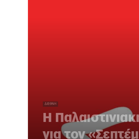
ΔΙΕΘΝΉ
Η Παλαιστινιακ
για τον «Σεπτέ