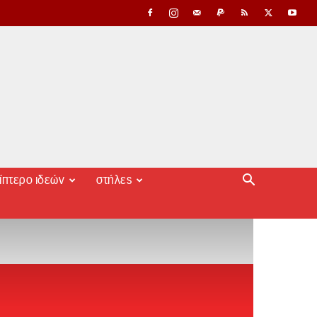
ίπτερο ιδεών
στήλες