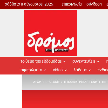
σάββατο 8 αύγουστος, 2026
επικοινωνία
σύνδεση
Δρόμος
της
Αριστεράς
το θέμα της εβδομάδας
συνεντεύξεις
π
αφιερώματα
video
λάβαμε
ενδι
ΑΡΧΙΚΉ
ΔΙΕΘΝΉ
Η ΠΑΛΑΙΣΤΙΝΙΑΚΉ ΕΘΝΙΚΉ ΕΠΙΤΡ