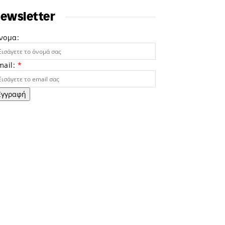
ewsletter
νομα:
mail:
*
Εγγραφή