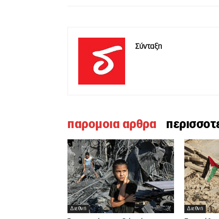
Σύνταξη
παρομοια αρθρα
περισσοτ
Διεθνή
Διεθνή