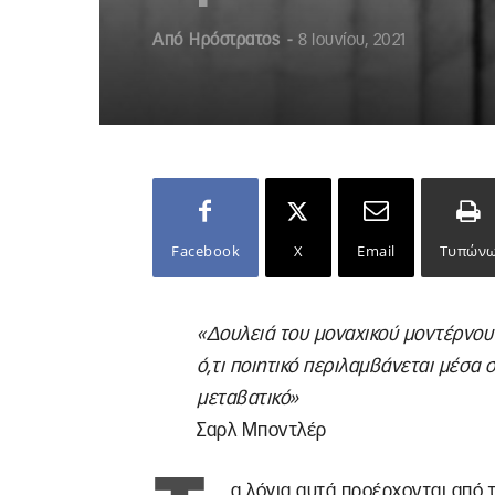
Από
Ηρόστρατος
-
8 Ιουνίου, 2021
Facebook
X
Email
Τυπών
«Δουλειά του μοναχικού μοντέρνου
ό,τι ποιητικό περιλαμβάνεται μέσα σ
μεταβατικό»
Σαρλ Μποντλέρ
α λόγια αυτά προέρχονται από 