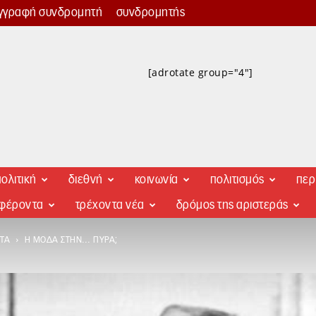
γγραφή συνδρομητή
συνδρομητής
[adrotate group="4"]
ολιτική
διεθνή
κοινωνία
πολιτισμός
περ
αφέροντα
τρέχοντα νέα
δρόμος της αριστεράς
ΤΑ
Η ΜΌΔΑ ΣΤΗΝ… ΠΥΡΆ;