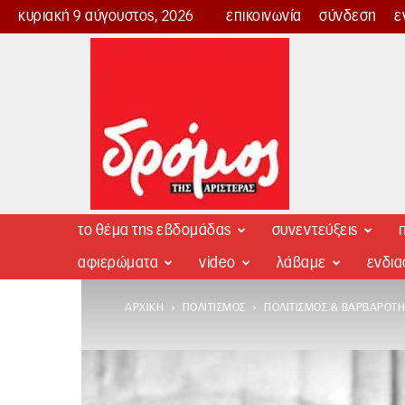
κυριακή 9 αύγουστος, 2026
επικοινωνία
σύνδεση
ε
Δρόμος
της
Αριστεράς
το θέμα της εβδομάδας
συνεντεύξεις
π
αφιερώματα
video
λάβαμε
ενδι
ΑΡΧΙΚΉ
ΠΟΛΙΤΙΣΜΌΣ
ΠΟΛΙΤΙΣΜΌΣ & ΒΑΡΒΑΡΌΤΗ