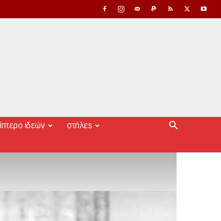
ίπτερο ιδεών
στήλες