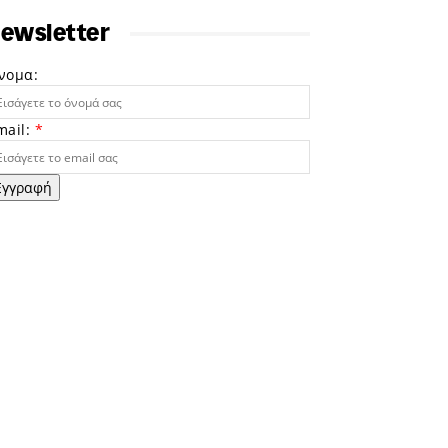
ewsletter
νομα:
mail:
*
Εγγραφή