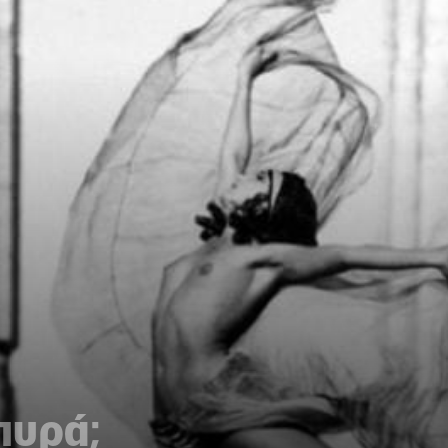
πυρά;