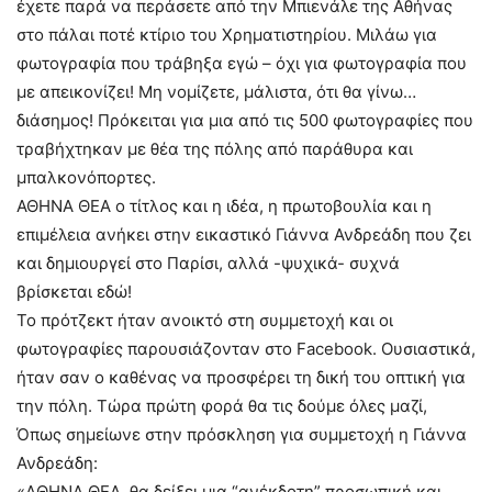
έχετε παρά να περάσετε από την Μπιενάλε της Αθήνας
στο πάλαι ποτέ κτίριο του Χρηματιστηρίου. Μιλάω για
φωτογραφία που τράβηξα εγώ – όχι για φωτογραφία που
με απεικονίζει! Μη νομίζετε, μάλιστα, ότι θα γίνω…
διάσημος! Πρόκειται για μια από τις 500 φωτογραφίες που
τραβήχτηκαν με θέα της πόλης από παράθυρα και
μπαλκονόπορτες.
ΑΘΗΝΑ ΘΕΑ ο τίτλος και η ιδέα, η πρωτοβουλία και η
επιμέλεια ανήκει στην εικαστικό Γιάννα Ανδρεάδη που ζει
και δημιουργεί στο Παρίσι, αλλά -ψυχικά- συχνά
βρίσκεται εδώ!
Το πρότζεκτ ήταν ανοικτό στη συμμετοχή και οι
φωτογραφίες παρουσιάζονταν στο Facebook. Ουσιαστικά,
ήταν σαν ο καθένας να προσφέρει τη δική του οπτική για
την πόλη. Τώρα πρώτη φορά θα τις δούμε όλες μαζί,
Όπως σημείωνε στην πρόσκληση για συμμετοχή η Γιάννα
Ανδρεάδη:
«AΘΗΝΑ ΘΕΑ, θα δείξει μια “ανέκδοτη” προσωπική και