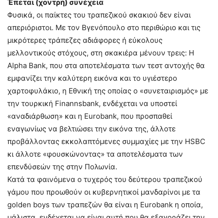
Έπεται (χοντρή) συνέχεια
Φυσικά, οι παίκτες του τραπεζικού σκακιού δεν είναι
απεριόριστοι. Με τον Βγενόπουλο στο περιθώριο και τις
μικρότερες τράπεζες αδιάφορες ή εύκολους
μελλοντικούς στόχους, στη σκακιέρα μένουν τρεις: Η
Alpha Bank, που στα αποτελέσματα των τεστ αντοχής θα
εμφανίζει την καλύτερη εικόνα και το υγιέστερο
χαρτοφυλάκιο, η Εθνική της οποίας ο «συνεταιρισμός» με
την τουρκική Finannsbank, ενδέχεται να υποστεί
«αναδιάρθωση» και η Eurobank, που προσπαθεί
εναγωνίως να βελτιώσει την εικόνα της, άλλοτε
προβάλλοντας εκκολαπτόμενες συμμαχίες με την HSBC
κι άλλοτε «φουσκώνοντας» τα αποτελέσματα των
επενδύσεών της στην Πολωνία.
Κατά τα φαινόμενα ο τυχερός του δεύτερου τραπεζικού
γάμου που προωθούν οι κυβερνητικοί μανδαρίνοι με τα
golden boys των τραπεζών θα είναι η Eurobank η οποία,
μάλιστα, ενδέχεται να είναι αυτή που θα εξαγοράζει την