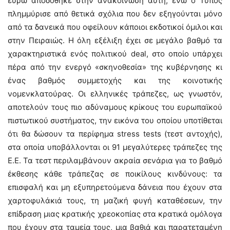
ευρώ αποδόθηκε στην ανακοίνωση αυτή, ενώ ο Τύπος
πλημμύρισε από θετικά σχόλια που δεν εξηγούνται μόνο
από τα δανεικά που οφείλουν κάποιοι εκδοτικοί όμιλοι και
στην Πειραιώς. Η όλη εξέλιξη έχει σε μεγάλο βαθμό τα
χαρακτηριστικά ενός πολιτικού deal, στο οποίο υπάρχει
πέρα από την ενεργό «σκηνοθεσία» της κυβέρνησης κι
ένας βαθμός συμμετοχής και της κοινοτικής
νομενκλατούρας. Οι ελληνικές τράπεζες, ως γνωστόν,
αποτελούν τους πιο αδύναμους κρίκους του ευρωπαϊκού
πιστωτικού συστήματος, την εικόνα του οποίου υποτίθεται
ότι θα δώσουν τα περίφημα stress tests (τεστ αντοχής),
στα οποία υποβάλλονται οι 91 μεγαλύτερες τράπεζες της
Ε.Ε. Τα τεστ περιλαμβάνουν ακραία σενάρια για το βαθμό
έκθεσης κάθε τράπεζας σε ποικίλους κινδύνους: τα
επισφαλή και μη εξυπηρετούμενα δάνεια που έχουν στα
χαρτοφυλάκιά τους, τη μαζική φυγή καταθέσεων, την
επίδραση μιας κρατικής χρεοκοπίας στα κρατικά ομόλογα
που έχουν στα ταμεία τους, μια βαθιά και παρατεταμένη