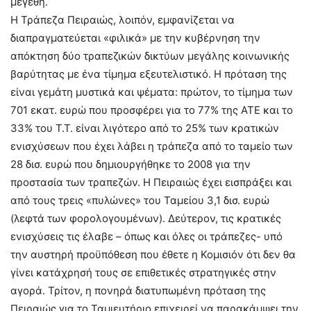
μεγέθη.
Η Τράπεζα Πειραιώς, λοιπόν, εμφανίζεται να
διαπραγματεύεται «φιλικά» με την κυβέρνηση την
απόκτηση δύο τραπεζικών δικτύων μεγάλης κοινωνικής
βαρύτητας με ένα τίμημα εξευτελιστικό. Η πρόταση της
είναι γεμάτη μυστικά και ψέματα: πρώτον, το τίμημα των
701 εκατ. ευρώ που προσφέρει για το 77% της ΑΤΕ και το
33% του Τ.Τ. είναι λιγότερο από το 25% των κρατικών
ενισχύσεων που έχει λάβει η τράπεζα από το ταμείο των
28 δισ. ευρώ που δημιουργήθηκε το 2008 για την
προστασία των τραπεζών. Η Πειραιώς έχει εισπράξει και
από τους τρεις «πυλώνες» του Ταμείου 3,1 δισ. ευρώ
(λεφτά των φορολογουμένων). Δεύτερον, τις κρατικές
ενισχύσεις τις έλαβε – όπως και όλες οι τράπεζες- υπό
την αυστηρή προϋπόθεση που έθετε η Κομισιόν ότι δεν θα
γίνει κατάχρησή τους σε επιθετικές στρατηγικές στην
αγορά. Τρίτον, η πονηρά διατυπωμένη πρόταση της
Πειραιώς για το Ταμιευτήριο επιχειρεί να παρακάμψει την