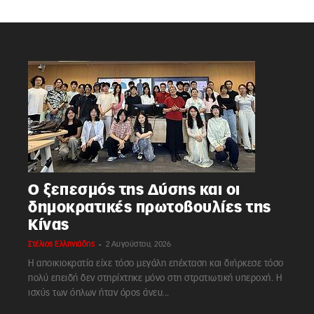
Ο ξεπεσμός της Δύσης και οι
δημοκρατικές πρωτοβουλίες της
Κίνας
-
Στέλιος Ελληνιάδης
2 Αυγούστου, 2026
Η αποικιοκρατία είχε τόσο μεγάλη επέκταση και διήρκεσε τόσο
πολύ επειδή δεν στηρίχτηκε μόνο στη στρατιωτική υπεροχή. Η
ισχύς των όπλων ήταν όρος άνευ...