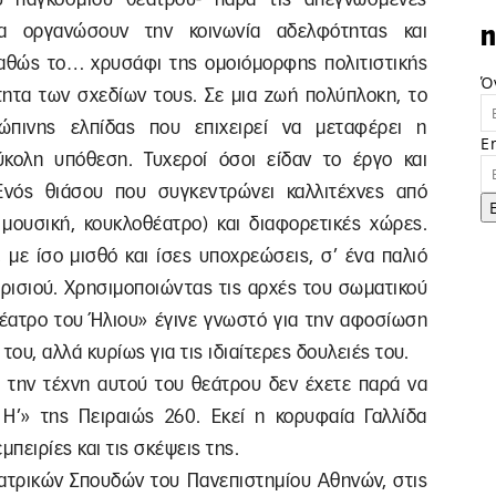
α οργανώσουν την κοινωνία αδελφότητας και
n
 καθώς το… χρυσάφι της ομοιόμορφης πολιτιστικής
Ό
ητα των σχεδίων τους. Σε μια ζωή πολύπλοκη, το
ώπινης ελπίδας που επιχειρεί να μεταφέρει η
E
κολη υπόθεση. Τυχεροί όσοι είδαν το έργο και
Ενός θιάσου που συγκεντρώνει καλλιτέχνες από
 μουσική, κουκλοθέατρο) και διαφορετικές χώρες.
 με ίσο μισθό και ίσες υποχρεώσεις, σ’ ένα παλιό
ρισιού. Χρησιμοποιώντας τις αρχές του σωματικού
Θέατρο του Ήλιου» έγινε γνωστό για την αφοσίωση
ου, αλλά κυρίως για τις ιδιαίτερες δουλειές του.
α την τέχνη αυτού του θεάτρου δεν έχετε παρά να
Η’» της Πειραιώς 260. Εκεί η κορυφαία Γαλλίδα
μπειρίες και τις σκέψεις της.
ατρικών Σπουδών του Πανεπιστημίου Αθηνών, στις