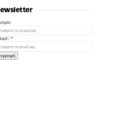
ewsletter
νομα:
mail:
*
Εγγραφή