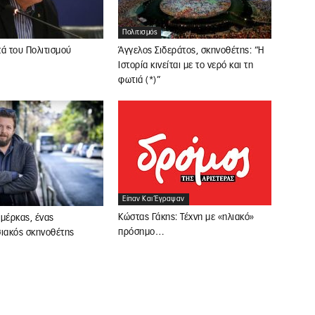
Πολιτισμός
ά του Πολιτισμού
Άγγελος Σιδεράτος, σκηνοθέτης: “Η
Ιστορία κινείται με το νερό και τη
φωτιά (*)”
Είπαν Και Έγραψαν
Κώστας Γάκης: Τέχνη με «ηλιακό»
μέρκας, ένας
πρόσημο…
σιακός σκηνοθέτης