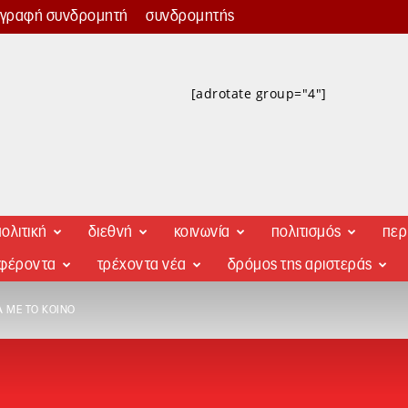
γγραφή συνδρομητή
συνδρομητής
[adrotate group="4"]
ολιτική
διεθνή
κοινωνία
πολιτισμός
περ
αφέροντα
τρέχοντα νέα
δρόμος της αριστεράς
Ά ΜΕ ΤΟ ΚΟΙΝΌ