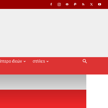
ίπτερο ιδεών
στήλες