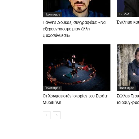
Εν Τέλει
Πολιτισμός
Έγκλημα κατ
Γιάννης Δούκας, συγγραφέας: «Να
εξερευνήσουμε μιαν άλλη
ψυχοσύνθεση»
Πολιτισμός
Πολιτισμός
Οι Χρωματιστές Ιστορίες του Στράτη
Σύλλας Τζου
Μυριβήλη
ιδιοσυγκρα