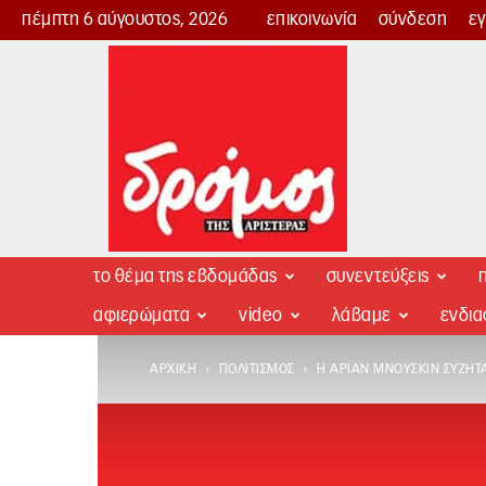
πέμπτη 6 αύγουστος, 2026
επικοινωνία
σύνδεση
ε
Δρόμος
της
Αριστεράς
το θέμα της εβδομάδας
συνεντεύξεις
π
αφιερώματα
video
λάβαμε
ενδι
ΑΡΧΙΚΉ
ΠΟΛΙΤΙΣΜΌΣ
Η ΑΡΙΆΝ ΜΝΟΥΣΚΊΝ ΣΥΖΗΤ