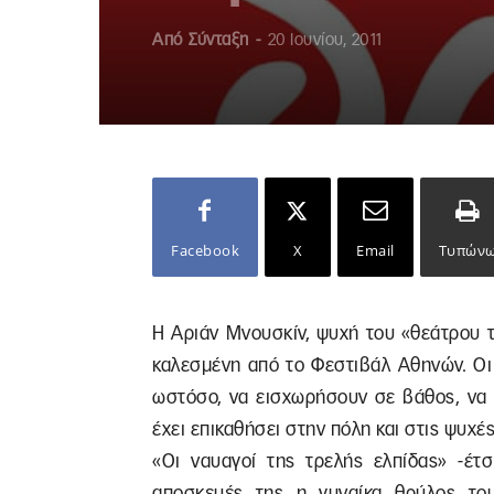
Από
Σύνταξη
-
20 Ιουνίου, 2011
Facebook
X
Email
Τυπών
Η Αριάν Μνουσκίν, ψυχή του «θεάτρου 
καλεσμένη από το Φεστιβάλ Αθηνών. Οι
ωστόσο, να εισχωρήσουν σε βάθος, να 
έχει επικαθήσει στην πόλη και στις ψυχ
«Οι ναυαγοί της τρελής ελπίδας» -έτ
αποσκευές της η γυναίκα θρύλος το