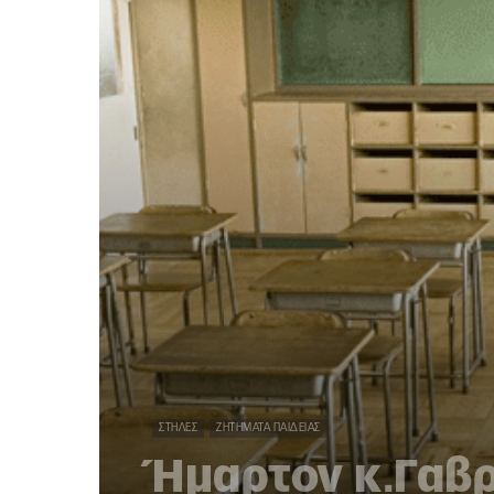
ΣΤΉΛΕΣ
ΖΗΤΉΜΑΤΑ ΠΑΙΔΕΊΑΣ
Ήμαρτον κ.Γαβ