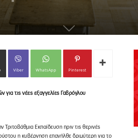
ω
Viber
WhatsApp
Pinterest
 για τις νέες εξαγγελίες Γαβρόγλου
ν Τριτοβάθμια Εκπαίδευση πριν τις θερινές
γούστου η κυβέρνηση επανήλθε δριμύτερη για το