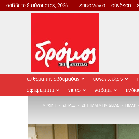
σάββατο 8 αύγουστος, 2026
επικοινωνία
σύνδεση
Δρόμος
της
Αριστεράς
το θέμα της εβδομάδας
συνεντεύξεις
π
αφιερώματα
video
λάβαμε
ενδι
ΑΡΧΙΚΉ
ΣΤΉΛΕΣ
ΖΗΤΉΜΑΤΑ ΠΑΙΔΕΊΑΣ
ΉΜΑΡΤ