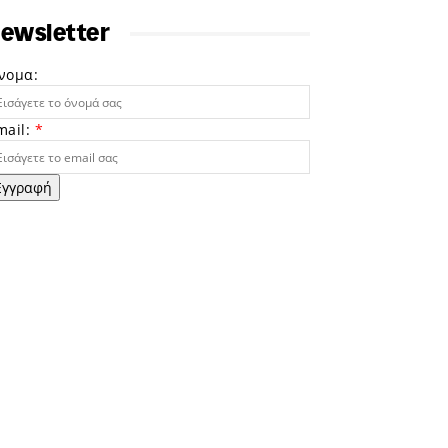
ewsletter
νομα:
mail:
*
Εγγραφή