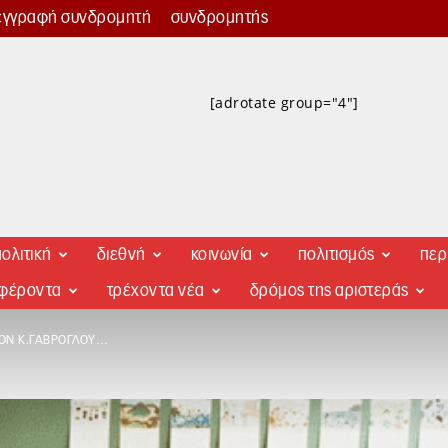
εγγραφή συνδρομητή
συνδρομητής
[adrotate group="4"]
ολιτική
διεθνή
κοινωνία
πολιτισμός
περ
αφέροντα
τρέχοντα νέα
δρόμος της αριστεράς
ΟΝ Κ.ΓΑΒΡΌΓΛΟΥ…