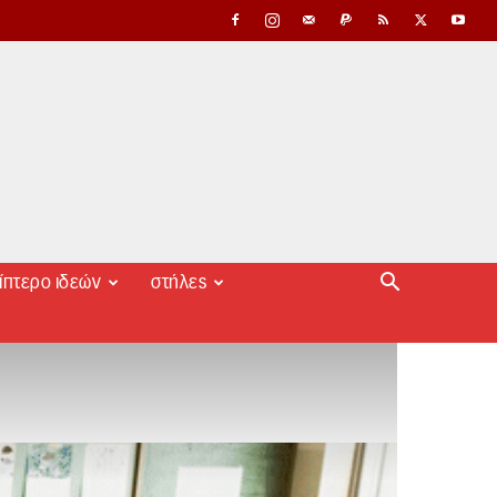
ίπτερο ιδεών
στήλες