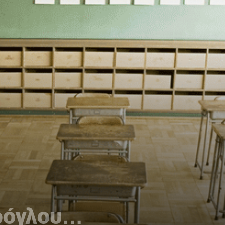
ρόγλου…