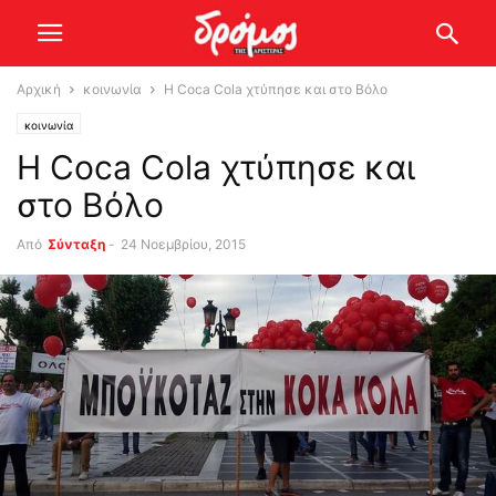
Αρχική
κοινωνία
Η Coca Cola χτύπησε και στο Βόλο
κοινωνία
Η Coca Cola χτύπησε και
στο Βόλο
Από
Σύνταξη
-
24 Νοεμβρίου, 2015