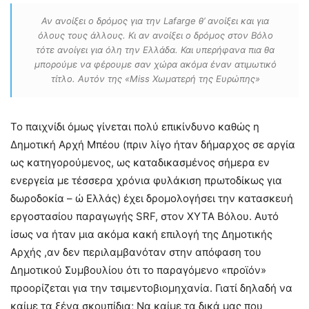
Αν ανοίξει ο δρόμος για την Lafarge θ’ ανοίξει και για
όλους τους άλλους. Κι αν ανοίξει ο δρόμος στον Βόλο
τότε ανοίγει για όλη την Ελλάδα. Και υπερήφανα πια θα
μπορούμε να φέρουμε σαν χώρα ακόμα έναν ατιμωτικό
τίτλο. Αυτόν της «Miss Χωματερή της Ευρώπης»
Το παιχνίδι όμως γίνεται πολύ επικίνδυνο καθώς η
Δημοτική Αρχή Μπέου (πριν λίγο ήταν δήμαρχος σε αργία
ως κατηγορούμενος, ως καταδικασμένος σήμερα εν
ενεργεία με τέσσερα χρόνια φυλάκιση πρωτοδίκως για
δωροδοκία – ώ Ελλάς) έχει δρομολογήσει την κατασκευή
εργοστασίου παραγωγής SRF, στον ΧΥΤΑ Βόλου. Αυτό
ίσως να ήταν μια ακόμα κακή επιλογή της Δημοτικής
Αρχής ,αν δεν περιλαμβανόταν στην απόφαση του
Δημοτικού Συμβουλίου ότι το παραγόμενο «προϊόν»
προορίζεται για την τσιμεντοβιομηχανία. Γιατί δηλαδή να
καίμε τα ξένα σκουπίδια; Να καίμε τα δικά μας που