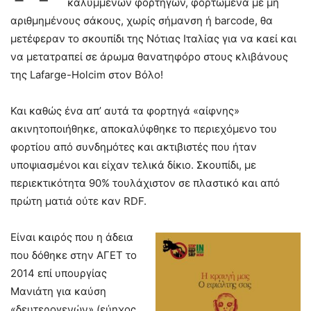
καλυμμένων φορτηγών, φορτωμένα με μη
αριθμημένους σάκους, χωρίς σήμανση ή barcode, θα
μετέφεραν το σκουπίδι της Νότιας Ιταλίας για να καεί και
να μετατραπεί σε άρωμα θανατηφόρο στους κλιβάνους
της Lafarge-Holcim στον Βόλο!
Και καθώς ένα απ’ αυτά τα φορτηγά «αίφνης»
ακινητοποιήθηκε, αποκαλύφθηκε το περιεχόμενο του
φορτίου από συνδημότες και ακτιβιστές που ήταν
υποψιασμένοι και είχαν τελικά δίκιο. Σκουπίδι, με
περιεκτικότητα 90% τουλάχιστον σε πλαστικό και από
πρώτη ματιά ούτε καν RDF.
Είναι καιρός που η άδεια
που δόθηκε στην ΑΓΕΤ το
2014 επί υπουργίας
Μανιάτη για καύση
«δευτερογενών» (εύηχος