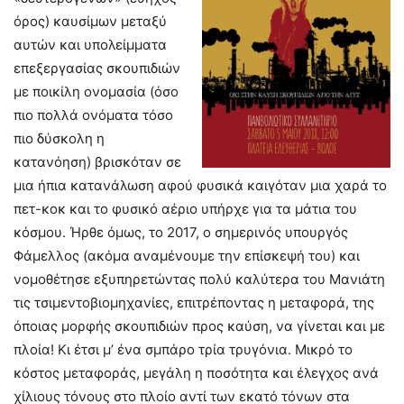
όρος) καυσίμων μεταξύ
αυτών και υπολείμματα
επεξεργασίας σκουπιδιών
με ποικίλη ονομασία (όσο
πιο πολλά ονόματα τόσο
πιο δύσκολη η
κατανόηση) βρισκόταν σε
μια ήπια κατανάλωση αφού φυσικά καιγόταν μια χαρά το
πετ-κοκ και το φυσικό αέριο υπήρχε για τα μάτια του
κόσμου. Ήρθε όμως, το 2017, ο σημερινός υπουργός
Φάμελλος (ακόμα αναμένουμε την επίσκεψή του) και
νομοθέτησε εξυπηρετώντας πολύ καλύτερα του Μανιάτη
τις τσιμεντοβιομηχανίες, επιτρέποντας η μεταφορά, της
όποιας μορφής σκουπιδιών προς καύση, να γίνεται και με
πλοία! Κι έτσι μ’ ένα σμπάρο τρία τρυγόνια. Μικρό το
κόστος μεταφοράς, μεγάλη η ποσότητα και έλεγχος ανά
χίλιους τόνους στο πλοίο αντί των εκατό τόνων στα