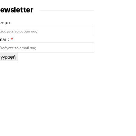
ewsletter
νομα:
mail:
*
Εγγραφή