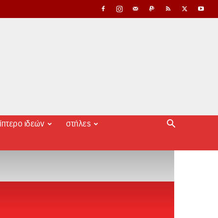
ίπτερο ιδεών
στήλες