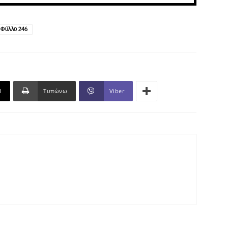
Φύλλο 246
l
Τυπώνω
Viber