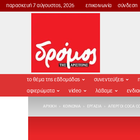
παρασκευή 7 αύγουστος, 2026
επικοινωνία
σύνδεση
Δρόμος
της
Αριστεράς
το θέμα της εβδομάδας
συνεντεύξεις
π
αφιερώματα
video
λάβαμε
ενδι
ΑΡΧΙΚΉ
ΚΟΙΝΩΝΊΑ
ΕΡΓΑΣΊΑ
ΑΠΕΡΓΟΊ COCA CO