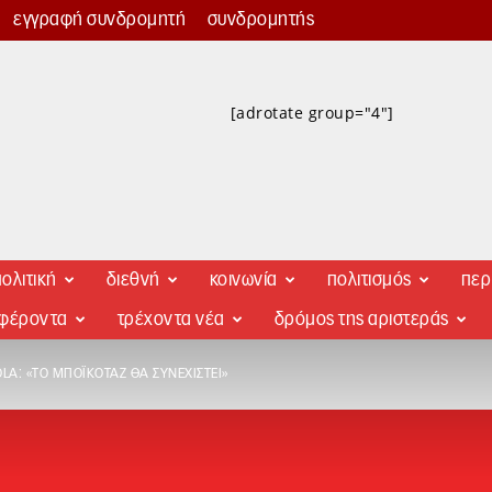
εγγραφή συνδρομητή
συνδρομητής
[adrotate group="4"]
ολιτική
διεθνή
κοινωνία
πολιτισμός
περ
αφέροντα
τρέχοντα νέα
δρόμος της αριστεράς
LA: «ΤΟ ΜΠΟΪΚΟΤΆΖ ΘΑ ΣΥΝΕΧΙΣΤΕΊ»