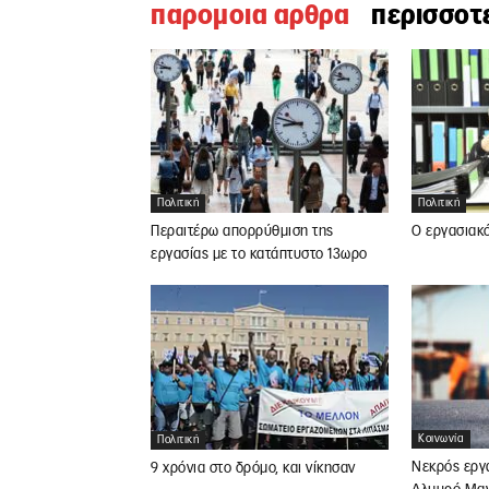
παρομοια αρθρα
περισσοτ
Πολιτική
Πολιτική
Περαιτέρω απορρύθμιση της
Ο εργασιακ
εργασίας με το κατάπτυστο 13ωρο
Κοινωνία
Πολιτική
Νεκρός εργ
9 χρόνια στο δρόμο, και νίκησαν