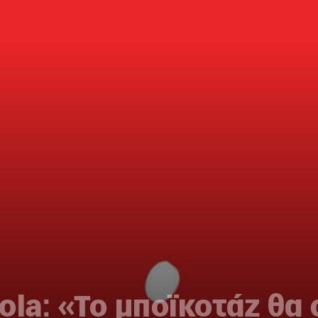
ola: «Το μποϊκοτάζ θα 