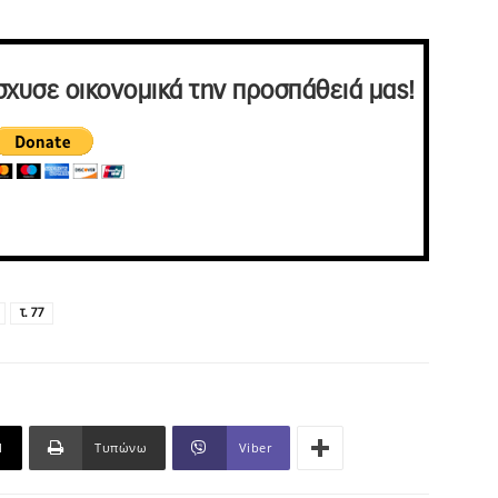
σχυσε οικονομικά την προσπάθειά μας!
τ. 77
l
Τυπώνω
Viber