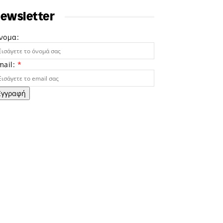
ewsletter
νομα:
mail:
*
Εγγραφή