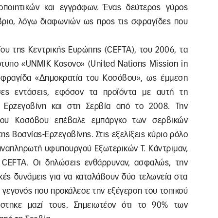
οποιητικών και εγγράφων. Ένας δεύτερος γύρος
βριο, λόγω διαφωνιών ως προς τις σφραγίδες που
ου της Κεντρικής Ευρώπης (CEFTA), του 2006, τα
τυπο «UNMIK Kosovo» (United Nations Mission in
 σφραγίδα «Δημοκρατία του Κοσόβου», ως έμμεση
σες εντάσεις, εφόσον τα προϊόντα με αυτή τη
 Ερζεγοβίνη και στη Σερβία από το 2008. Την
ου Κοσόβου επέβαλε εμπάργκο των σερβικών
ης Βοσνίας-Ερζεγοβίνης. Στις εξελίξεις κύριο ρόλο
 αναπληρωτή υφυπουργού Εξωτερικών Τ. Κάντριμαν,
η CEFTA. Οι δηλώσεις ενθάρρυναν, ασφαλώς, την
κές δυνάμεις για να καταλάβουν δύο τελωνεία στα
 γεγονός που προκάλεσε την εξέγερση του τοπικού
ύστηκε μαζί τους. Σημειωτέον ότι το 90% των