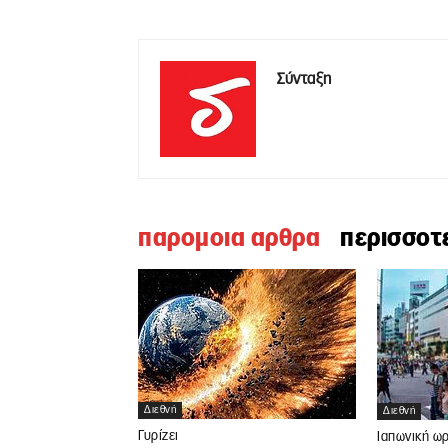
Σύνταξη
παρομοια αρθρα
περισσοτ
Διεθνή
Διεθνή
Γυρίζει
Ιαπωνική ω