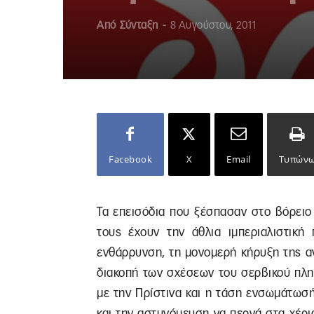
Από
Σύνταξη
-
8 Αυγούστου, 2011
Facebook
X
Email
Τυπών
Τα επεισόδια που ξέσπασαν στο βόρει
τους έχουν την άθλια ιμπεριαλιστική 
ενθάρρυνση, τη μονομερή κήρυξη της α
διακοπή των σχέσεων του σερβικού πλη
με την Πρίστινα και η τάση ενσωμάτωσή
και την αστυνόμευση να περνά στα χέρ