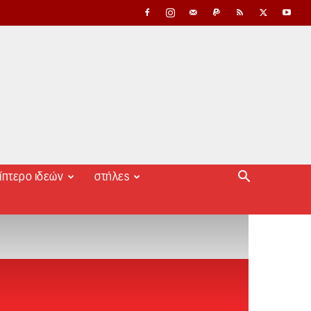
ίπτερο ιδεών
στήλες