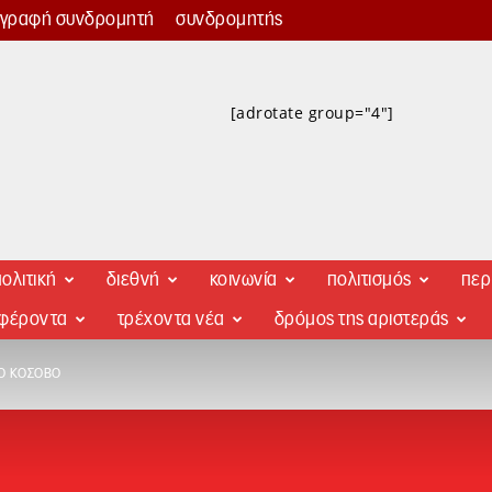
γγραφή συνδρομητή
συνδρομητής
[adrotate group="4"]
ολιτική
διεθνή
κοινωνία
πολιτισμός
περ
αφέροντα
τρέχοντα νέα
δρόμος της αριστεράς
ΤΟ ΚΌΣΟΒΟ