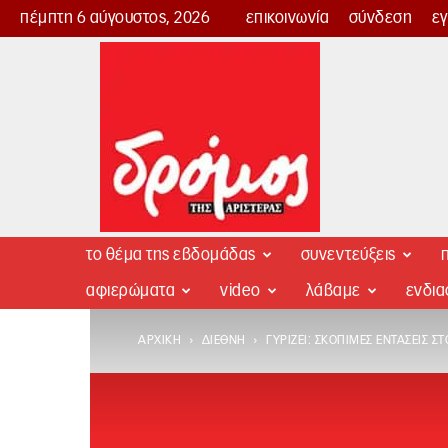
πέμπτη 6 αύγουστος, 2026
επικοινωνία
σύνδεση
ε
Δρόμος
της
Αριστεράς
το θέμα της εβδομάδας
συνεντεύξεις
π
αφιερώματα
video
λάβαμε
ενδι
ΑΡΧΙΚΉ
ΔΙΕΘΝΉ
ΓΥΡΊΖΕΙ: ΣΚΌΠΙΜΕΣ ΕΝΤΆΣΕΙΣ Σ