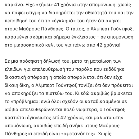
καρκίνο. Είχε «ζήσει» 41 χρόνια στην απομόνωση, χωρίς
να πάψει στιγμή να διακηρύττει την αθωότητά του και την
πεποίθησή του ότι το «έγκλημά» του ήταν ότι ανήκει
στους Μαύρους Πάνθηρες. Ο τρίτος, ο Άλμπερτ Γούντφοξ,
παραμένει ακόμη και σήμερα έγκλειστος – σε απομόνωση
στο μικροσκοπικό κελί του για πάνω από 42 χρόνια!
Σε μια πρόσφατη δήλωσή του, μετά τη ματαίωση των
ελπίδων για απελευθέρωσή του παρόλο που εκδόθηκε
δικαστική απόφαση η οποία αποφαίνεται ότι δεν είχε
δίκαιη δίκη, ο Άλμπερτ Γούντφοξ τονίζει ότι δεν πρόκειται
να αποκηρύξει τα πιστεύω του. Κι εδώ ακριβώς βρίσκεται
το «πρόβλημα»: ενώ όλοι σχεδόν οι καταδικασμένοι σε
ισόβια απελευθερώνονται πολύ νωρίτερα, ο Γούντφοξ
κρατιέται έγκλειστος επί 42 χρόνια, και μάλιστα στην
απομόνωση, ακριβώς επειδή ανήκε στους Μαύρους
Πάνθηρες κι επειδή είναι «αμετανόητος». Χωρίς