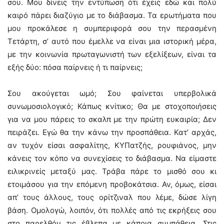
σου. Μου δίνεις την εντύπωση ότι έχεις εδώ και πολύ
καιρό πάρει διαζύγιο με το διάβασμα. Τα ερωτήματα που
μου προκάλεσε η συμπεριφορά σου την περασμένη
Τετάρτη, σ’ αυτό που έμελλε να είναι μια ιστορική μέρα,
με την κοινωνία πρωταγωνιστή των εξελίξεων, είναι τα
εξής δύο: πόσα παίρνεις ή τι παίρνεις;
Σου ακούγεται ωμό; Σου φαίνεται υπερβολικά
συνωμοσιολογικό; Κάπως κνίτικο; Θα με στοχοποιήσεις
για να μου πάρεις το σκαλπ με την πρώτη ευκαιρία; Δεν
πειράζει. Εγώ θα την κάνω την προσπάθεια. Κατ’ αρχάς,
αν τυχόν είσαι ασφαλίτης, KYΠατζής, ρουφιάνος, μην
κάνεις τον κόπο να συνεχίσεις το διάβασμα. Να είμαστε
ειλικρινείς μεταξύ μας. Τράβα πάρε το μισθό σου κι
ετοιμάσου για την επόμενη προβοκάτσια. Αν, όμως, είσαι
απ’ τους άλλους, τους ορίτζιναλ που λέμε, δώσε λίγη
βάση. Ομολογώ, λοιπόν, ότι πολλές από τις εκρήξεις σου
στο παρελθόν τις έβλεπα με κάποια συμπάθεια. Στις