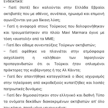
Ενδεικτικά:
– Γιατί (ποτέ) δεν καλούνται στην Ελλάδα Εβραίοι
ακτιβιστές που με σθένος, συνέπεια, ηρωισμό και επιμονή
αγωνίζονται για μια δίκαιη λύση;
– Γιατί η αναφορά στους Τούρκους που δολοφονήθηκαν
και τραυματίστηκαν στο πλοίο Mavi Marmara έγινε με
τόση «συστολή» από τα ΜΜΕ;
– Γιατί δεν είδαμε συνεντεύξεις Τούρκων ακτιβιστών;
– Γιατί αφέθηκε να πλανιέται στην ατμόσφαιρα
ασχολίαστη η «αλήθεια» των Ισραηλινών
προπαγανδιστών ότι οι Τούρκοι ήταν οπλισμένοι
πράκτορες της κυβέρνησης ή της Αλ Κάιντα;
– Γιατί δεν απαντήθηκε καταγγελτικά ο ίδιος ισχυρισμός
στην τηλεόραση από ακροδεξιούς κυπατζήδες και λοιπές
πατριωτικές δυνάμεις;
– Γιατί δεν δημοσιεύτηκαν στον ελληνικό και διεθνή Τύπο
τα ονόματα δεκάδων διακεκριμένων ακτιβιστών απ’ όλο
τον κόσμο, παρά μόνο μεμονωμένα;