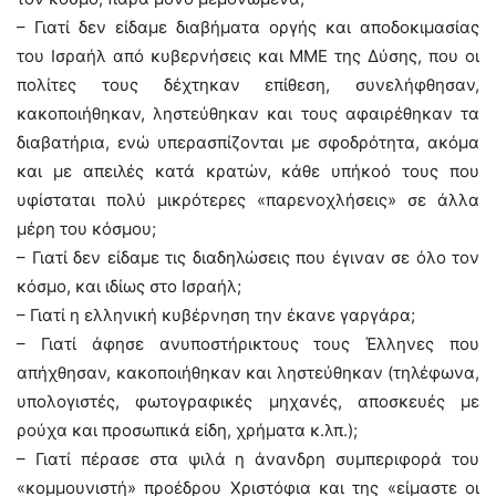
– Γιατί δεν είδαμε διαβήματα οργής και αποδοκιμασίας
του Ισραήλ από κυβερνήσεις και ΜΜΕ της Δύσης, που οι
πολίτες τους δέχτηκαν επίθεση, συνελήφθησαν,
κακοποιήθηκαν, ληστεύθηκαν και τους αφαιρέθηκαν τα
διαβατήρια, ενώ υπερασπίζονται με σφοδρότητα, ακόμα
και με απειλές κατά κρατών, κάθε υπήκοό τους που
υφίσταται πολύ μικρότερες «παρενοχλήσεις» σε άλλα
μέρη του κόσμου;
– Γιατί δεν είδαμε τις διαδηλώσεις που έγιναν σε όλο τον
κόσμο, και ιδίως στο Ισραήλ;
– Γιατί η ελληνική κυβέρνηση την έκανε γαργάρα;
– Γιατί άφησε ανυποστήρικτους τους Έλληνες που
απήχθησαν, κακοποιήθηκαν και ληστεύθηκαν (τηλέφωνα,
υπολογιστές, φωτογραφικές μηχανές, αποσκευές με
ρούχα και προσωπικά είδη, χρήματα κ.λπ.);
– Γιατί πέρασε στα ψιλά η άνανδρη συμπεριφορά του
«κομμουνιστή» προέδρου Χριστόφια και της «είμαστε οι