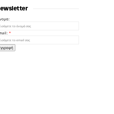
ewsletter
νομα:
mail:
*
Εγγραφή