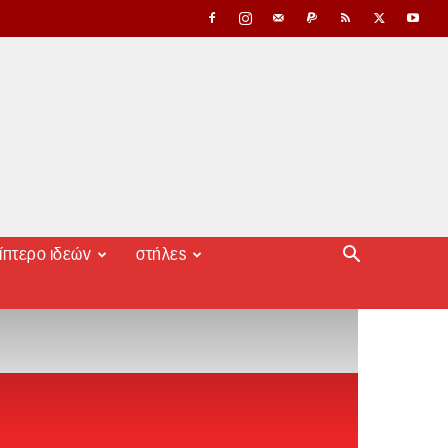
ίπτερο ιδεών
στήλες