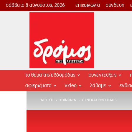
σάββατο 8 αύγουστος, 2026
επικοινωνία
σύνδεση
Δρόμος
της
Αριστεράς
το θέμα της εβδομάδας
συνεντεύξεις
π
αφιερώματα
video
λάβαμε
ενδι
ΑΡΧΙΚΉ
ΚΟΙΝΩΝΊΑ
GENERATION CHAOS