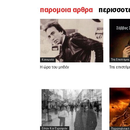
παρομοια αρθρα
περισσοτ
Κοινωνία
Της Επιστήμης
Η ώρα του μηδέν
Της επιστήμ
Είπαν Και Έγραψαν
Παραπολιτική