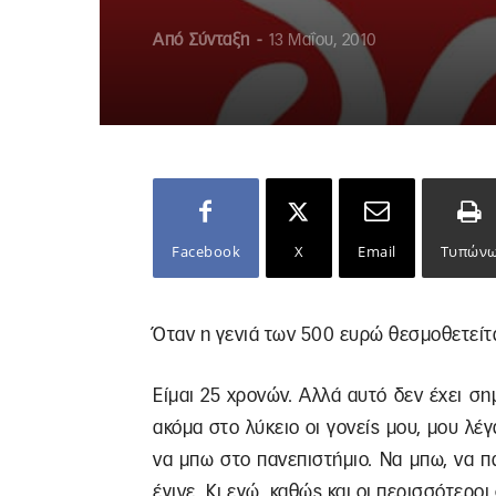
Από
Σύνταξη
-
13 Μαΐου, 2010
Facebook
X
Email
Τυπών
Όταν η γενιά των 500 ευρώ θεσμοθετείτα
Είμαι 25 χρονών. Αλλά αυτό δεν έχει σ
ακόμα στο λύκειο οι γονείς μου, μου λέ
να μπω στο πανεπιστήμιο. Να μπω, να πά
έγινε. Κι εγώ, καθώς και οι περισσότεροι