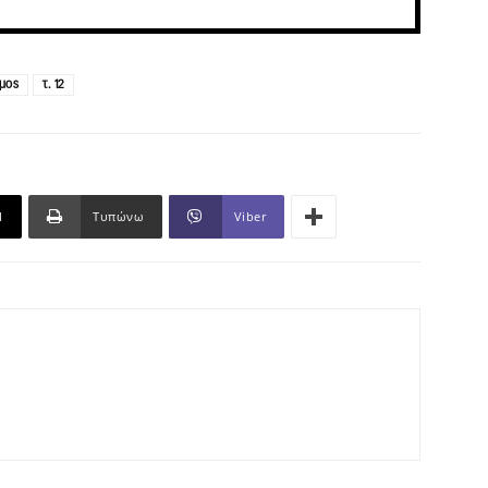
μος
τ. 12
l
Τυπώνω
Viber