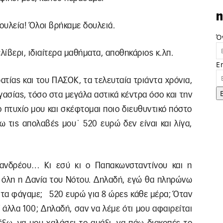
n
δουλεία! Όλοι βρήκαμε δουλειά.
Ό
ίβερι, ιδιαίτερα μαθήματα, αποθηκάριος κ.λπ.
E
τίας και του ΠΑΣΟΚ, τα τελευταία τριάντα χρόνια,
γασίας, τόσο στα μεγάλα αστικά κέντρα όσο και την
ο πτυχίο μου και σκέφτομαι ποιο διευθυντικό πόστο
 τις απολαβές μου˙ 520 ευρώ δεν είναι και λίγα,
πανδρέου… Κι εσύ κι ο Παπακωνσταντίνου και η
ι όλη η Δανία του Νότου. Δηλαδή, εγώ θα πληρώνω
ί τα φάγαμε; 520 ευρώ για 8 ώρες κάθε μέρα; Όταν
ί άλλα 100; Δηλαδή, σαν να λέμε ότι μου αφαιρείται