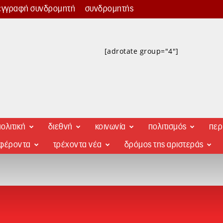
εγγραφή συνδρομητή
συνδρομητής
[adrotate group="4"]
ολιτική
διεθνή
κοινωνία
πολιτισμός
περ
αφέροντα
τρέχοντα νέα
δρόμος της αριστεράς